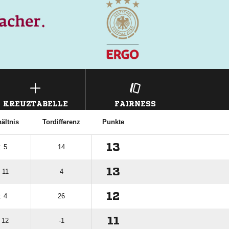
KREUZTABELLE
FAIRNESS
ältnis
Tordifferenz
Punkte
13
: 5
14
13
 11
4
12
: 4
26
11
 12
-1