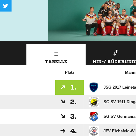
TABELLE
HIN-/ RÜCKRUND
Platz
Manns
1.
JSG 2017 Leinetal
2.
SG SV 1911 Dinge
3.
SG SV Germania 
4.
JFV Eichsfeld-W