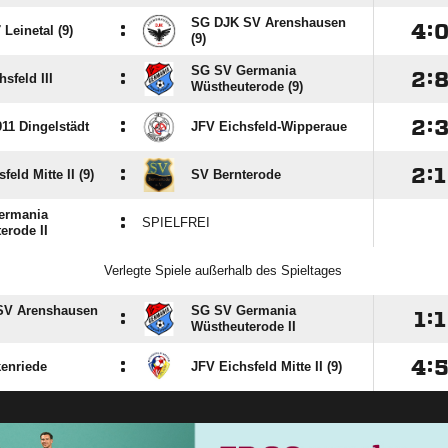
SG DJK SV Arenshausen
:

:
Leinetal (9)
(9)
SG SV Germania
:

:
hsfeld III
Wüstheuterode (9)
:

:
11 Dingelstädt
JFV Eichsfeld-Wipperaue
:

:

feld Mitte II (9)
SV Bernterode
ermania
:
SPIELFREI
erode II
Verlegte Spiele außerhalb des Spieltages
SV Arenshausen
SG SV Germania
:

:

Wüstheuterode II
:

:
enriede
JFV Eichsfeld Mitte II (9)