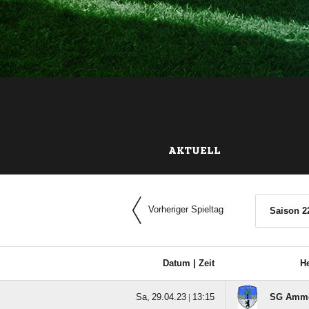
AKTUELL
Vorheriger Spieltag
Saison 2
Datum |
Zeit
H
  |

SG Amm