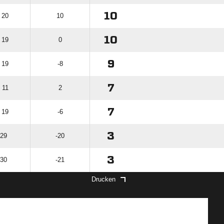
10
 20
10
10
 19
0
9
 19
-8
7
 11
2
7
 19
-6
3
 29
-20
3
 30
-21
Drucken