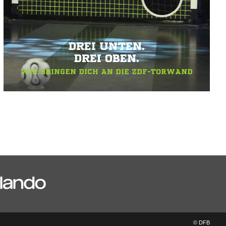
DREI UNTEN.
DREI OBEN.
WIR BRINGEN DICH AN DIE ZDF-TORWAND
© DFB