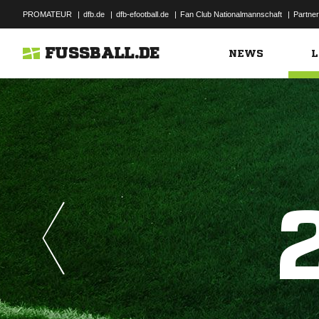
PROMATEUR
|
dfb.de
|
dfb-efootball.de
|
Fan Club Nationalmannschaft
|
Partner
FUSSBALL.DE
NEWS
L