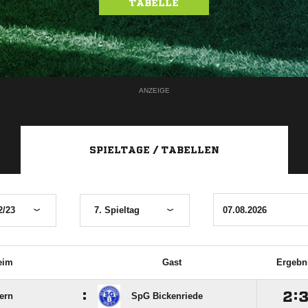
TABELLE
ANZEIGE
SPIELTAGE / TABELLEN
2/23
7. Spieltag
eim
Gast
Ergebn
:

:
ern
SpG Bickenriede