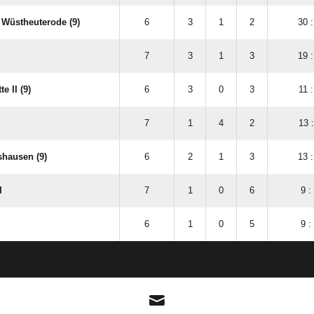
Wüstheuterode (9)
6
3
1
2
30 :
7
3
1
3
19 :
e II (9)
6
3
0
3
11 :
7
1
4
2
13 :
hausen (9)
6
2
1
3
13 :
I
7
1
0
6
9 :
6
1
0
5
9 :
ANZEIGE