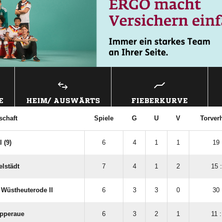
E
HEIM/ AUSWÄRTS
FIEBERKURVE
chaft
Spiele
G
U
V
Torverh
 (9)
6
4
1
1
19 
lstädt
7
4
1
2
15 :
Wüstheuterode II
6
3
3
0
30 
ipperaue
6
3
2
1
11 :