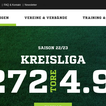
|
FAQ & Kontakt
|
Newsletter
Link
IGEN
VEREINE & VERBÄNDE
TRAINING &
SAISON 22/23
KREISLIGA
272
4.
TORE