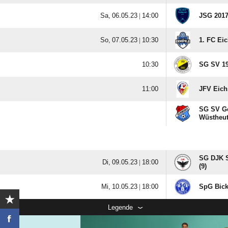
  |

JSG 2017 
  |

1. FC Eic

SG SV 19

JFV Eichs
SG SV G
Wüstheut
SG DJK 
  |

(9)
  |

SpG Bick
Legende