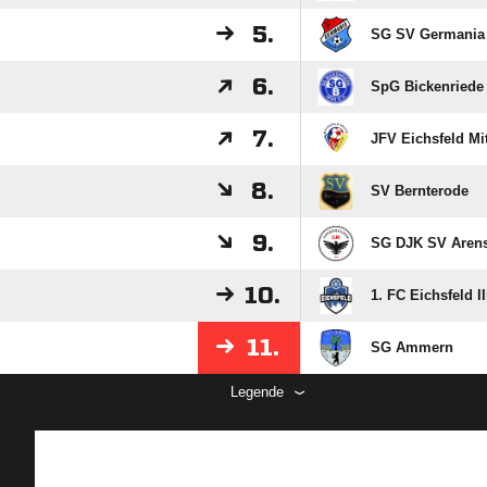
5.
SG SV Germania 
6.
SpG Bickenriede
7.
JFV Eichsfeld Mitt
8.
SV Bernterode
9.
SG DJK SV Arens
10.
1. FC Eichsfeld II
11.
SG Ammern
Legende