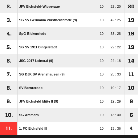
2.
20
JFV Eichsfeld-Wipperaue
10
22 : 20
3.
19
SG SV Germania Wüstheuterode (9)
10
42 : 25
4.
19
SpG Bickenriede
10
33 : 28
5.
19
SG SV 1911 Dingelstädt
10
22 : 22
6.
14
JSG 2017 Leinetal (9)
10
24 : 18
7.
11
SG DJK SV Arenshausen (9)
10
25 : 33
8.
10
SV Bernterode
10
19 : 17
9.
9
JFV Eichsfeld Mitte II (9)
10
12 : 29
10.
6
SG Ammern
10
13 : 40
11.
4
1. FC Eichsfeld III
10
13 : 36