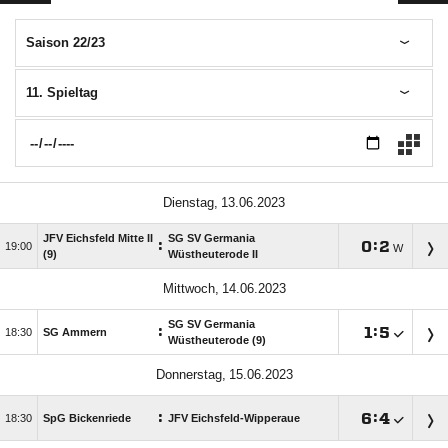
Saison 22/23
11. Spieltag
 
JFV Eichsfeld Mitte II
SG SV Germania
:

:


W
(9)
Wüstheuterode II
 
SG SV Germania
:

:


SG Ammern
Wüstheuterode (9)
 
:

:


SpG Bickenriede
JFV Eichsfeld-Wipperaue