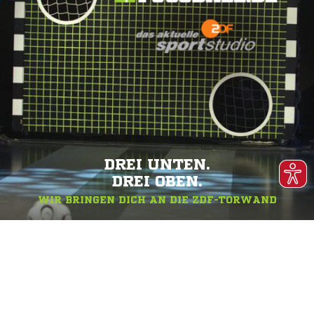
DREI UNTEN.
DREI OBEN.
WIR BRINGEN DICH AN DIE ZDF-TORWAND