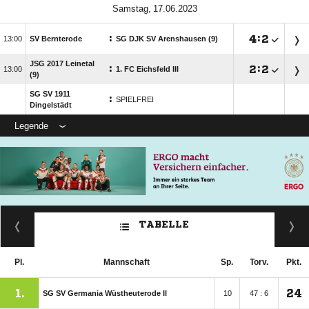
 
:

:


SV Bernterode
SG DJK SV Arenshausen (9)
JSG 2017 Leinetal
:

:


1. FC Eichsfeld III
(9)
SG SV 1911
:
SPIELFREI
Dingelstädt
Legende
TABELLE
Pl.
Mannschaft
Sp.
Torv.
Pkt.
1.
24
SG SV Germania Wüstheuterode II
10
47 : 6