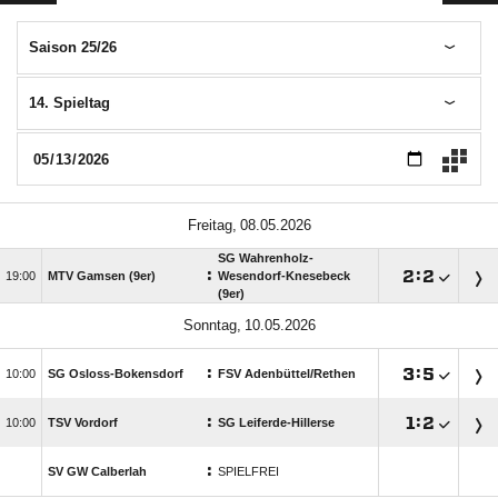
Saison 25/26
14. Spieltag
 
SG Wahrenholz-
:

:


MTV Gamsen (9er)
Wesendorf-Knesebeck
(9er)
 
:

:


SG Osloss-Bokensdorf
FSV Adenbüttel/​Rethen
:

:


TSV Vordorf
SG Leiferde-Hillerse
:
SV GW Calberlah
SPIELFREI