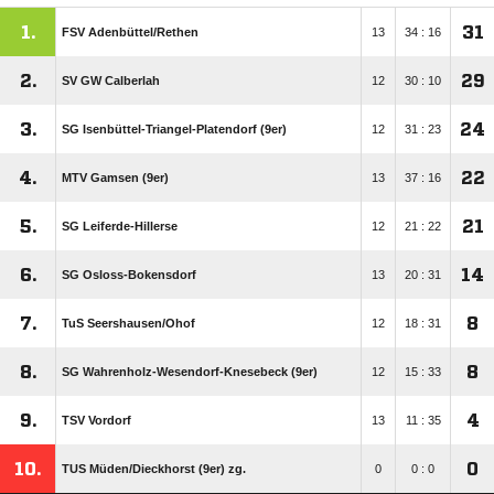
1.
31
FSV Adenbüttel/​Rethen
13
34 : 16
2.
29
SV GW Calberlah
12
30 : 10
3.
24
SG Isenbüttel-Triangel-Platendorf (9er)
12
31 : 23
4.
22
MTV Gamsen (9er)
13
37 : 16
5.
21
SG Leiferde-Hillerse
12
21 : 22
6.
14
SG Osloss-Bokensdorf
13
20 : 31
7.
8
TuS Seershausen/​Ohof
12
18 : 31
8.
8
SG Wahrenholz-Wesendorf-Knesebeck (9er)
12
15 : 33
9.
4
TSV Vordorf
13
11 : 35
10.
0
TUS Müden/​Dieckhorst (9er) zg.
0
0 : 0