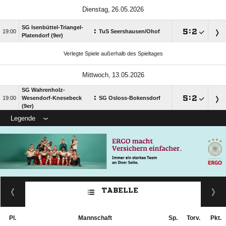
 
SG Isenbüttel-Triangel-
:

:


TuS Seershausen/​Ohof
Platendorf (9er)
Verlegte Spiele außerhalb des Spieltages
 
SG Wahrenholz-
:

:


Wesendorf-Knesebeck
SG Osloss-Bokensdorf
(9er)
Legende
TABELLE
Pl.
Mannschaft
Sp.
Torv.
Pkt.