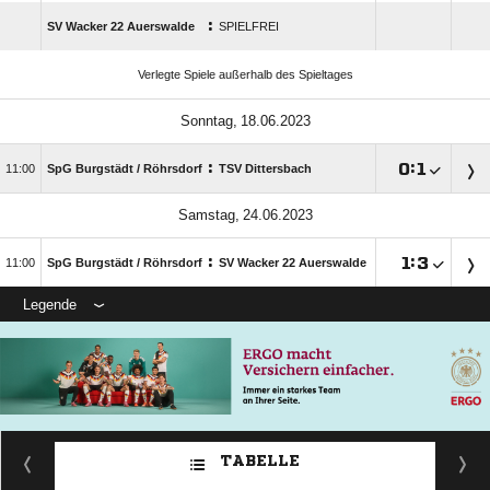
:
SV Wacker 22 Auerswalde
SPIELFREI
Verlegte Spiele außerhalb des Spieltages
 
:

:


SpG Burgstädt /​ Röhrsdorf
TSV Dittersbach
 
:

:


SpG Burgstädt /​ Röhrsdorf
SV Wacker 22 Auerswalde
Legende
TABELLE