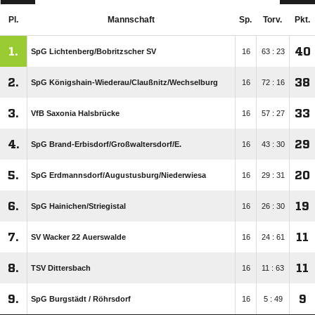
Pl.
Mannschaft
Sp.
Torv.
Pkt.
1.
40
SpG Lichtenberg/​Bobritzscher SV
16
63 : 23
2.
38
SpG Königshain-Wiederau/​Claußnitz/​Wechselburg
16
72 : 16
3.
33
VfB Saxonia Halsbrücke
16
57 : 27
4.
29
SpG Brand-Erbisdorf/​Großwaltersdorf/​E.
16
43 : 30
5.
20
SpG Erdmannsdorf/​Augustusburg/​Niederwiesa
16
29 : 31
6.
19
SpG Hainichen/​Striegistal
16
26 : 30
7.
11
SV Wacker 22 Auerswalde
16
24 : 61
8.
11
TSV Dittersbach
16
11 : 63
9.
9
SpG Burgstädt /​ Röhrsdorf
16
5 : 49