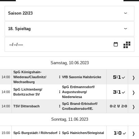
Saison 22/23
18. Spieltag
 
SpG Königshain-
:

:


Wiederau/​Claußnitz/​
VfB Saxonia Halsbrücke
Wechselburg
SpG Erdmannsdorf/​
SpG Lichtenberg/​
:

:


Augustusburg/​
Bobritzscher SV
Niederwiesa
SpG Brand-Erbisdorf/​
:

TSV Dittersbach
:
U
:




Großwaltersdorf/​E.
 
:

:


SpG Burgstädt /​ Röhrsdorf
SpG Hainichen/​Striegistal