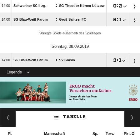
:

:


Schweriner SC II zg.
SG Theodor Körner Lützow
:

:


SG Blau-Weiß Parum
Groß Salitzer FC
Verlegte Spiele außerhalb des Spieltages
 
:

:


SG Blau-Weiß Parum
SV Glasin
Legende
TABELLE
Pl.
Mannschaft
Sp.
Torv.
Pkt. Ø