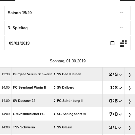
Saison 19/20
3. Spieltag
 
:

:


Burgsee Verein Schwerin
SV Bad Kleinen
:

:


FC Seenland Warin II
SV Dalberg
:

:


SV Dassow 24
FC Schönberg II
:

:


Grevesmühlener FC
SG Schlagsdorf 91
:

:


TSV Schwerin
SV Glasin