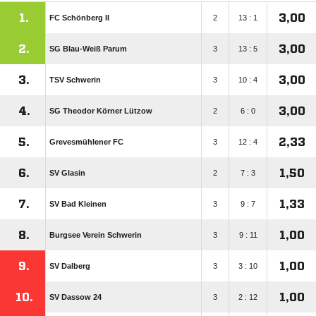
1.
3,00
FC Schönberg II
2
13 : 1
2.
3,00
SG Blau-Weiß Parum
3
13 : 5
3.
3,00
TSV Schwerin
3
10 : 4
4.
3,00
SG Theodor Körner Lützow
2
6 : 0
5.
2,33
Grevesmühlener FC
3
12 : 4
6.
1,50
SV Glasin
2
7 : 3
7.
1,33
SV Bad Kleinen
3
9 : 7
8.
1,00
Burgsee Verein Schwerin
3
9 : 11
9.
1,00
SV Dalberg
3
3 : 10
10.
1,00
SV Dassow 24
3
2 : 12