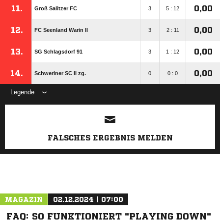
11.
0,00
Groß Salitzer FC
3
5 : 12
12.
0,00
FC Seenland Warin II
3
2 : 11
13.
0,00
SG Schlagsdorf 91
3
1 : 12
14.
0,00
Schweriner SC II zg.
0
0 : 0
Legende
ANZEIGE
FALSCHES ERGEBNIS MELDEN
MAGAZIN
02.12.2024 | 07:00
FAQ: SO FUNKTIONIERT "PLAYING DOWN"