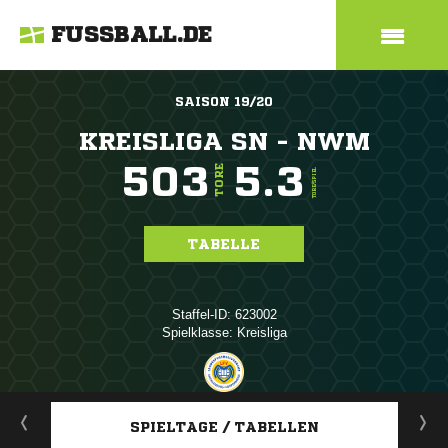
FUSSBALL.DE
SAISON 19/20
KREISLIGA SN - NWM
503
5.3
TORE
TORE/SPIEL
TABELLE
Staffel-ID: 623002
Spielklasse: Kreisliga
ANZEIGE
SPIELTAGE / TABELLEN