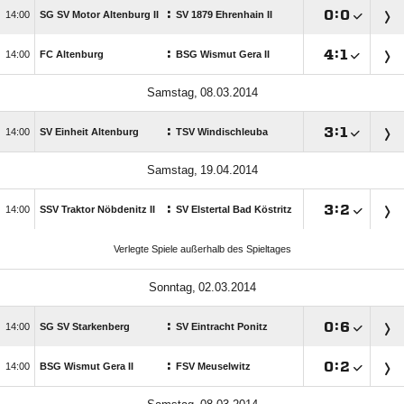
:

:


SG SV Motor Altenburg II
SV 1879 Ehrenhain II
:

:


FC Altenburg
BSG Wismut Gera II
 
:

:


SV Einheit Altenburg
TSV Windischleuba
 
:

:


SSV Traktor Nöbdenitz II
SV Elstertal Bad Köstritz
Verlegte Spiele außerhalb des Spieltages
 
:

:


SG SV Starkenberg
SV Eintracht Ponitz
:

:


BSG Wismut Gera II
FSV Meuselwitz