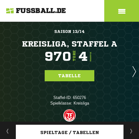
FUSSBALL.DE
SAISON 13/14
KREISLIGA, STAFFEL A
970
4
TORE
TORE/SPIEL
TABELLE
Staffel-ID: 650276
Spielklasse: Kreisliga
ANZEIGE
SPIELTAGE / TABELLEN