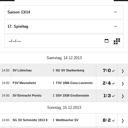
Saison 13/14
17. Spieltag
 
:

:


SV Löbichau
SG SV Starkenberg
:

:


FSV Meuselwitz
TSV 1886 Gera-Leumnitz
:

:


SV Eintracht Ponitz
SSV 1938 Großenstein
 
:

:


SG SV Schmölln 1913 II
Weißbacher SV