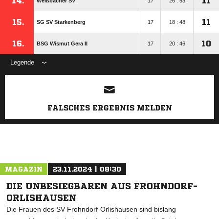
14.
11
Weißbacher SV
17
26 : 53
15.
11
SG SV Starkenberg
17
18 : 48
16.
10
BSG Wismut Gera II
17
20 : 46
Legende
ANZEIGE
FALSCHES ERGEBNIS MELDEN
MAGAZIN
23.11.2024 | 08:30
DIE UNBESIEGBAREN AUS FROHNDORF-
ORLISHAUSEN
Die Frauen des SV Frohndorf-Orlishausen sind bislang