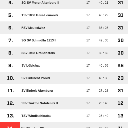
4.
31
SG SV Motor Altenburg II
17
40 : 21
5.
31
TSV 1886 Gera-Leumnitz
17
40 : 29
6.
31
FSV Meuselwitz
17
36 : 25
7.
30
SG SV Schmölln 1913 II
17
42 : 33
8.
30
SSV 1938 Großenstein
17
39 : 32
9.
25
SV Löbichau
17
40 : 38
10.
23
SV Eintracht Ponitz
17
40 : 35
11.
21
SV Einheit Altenburg
17
27 : 28
12.
12
SSV Traktor Nöbdenitz II
17
23 : 48
13.
12
TSV Windischleuba
17
23 : 49