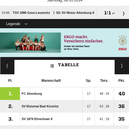
 
:

:


TSV 1886 Gera-Leumnitz
SG SV Motor Altenburg II
Legende
TABELLE
Pl.
Mannschaft
Sp.
Torv.
Pkt.
1.
40
FC Altenburg
17
49 : 24
2.
36
SV Elstertal Bad Köstritz
17
53 : 29
3.
35
SV 1879 Ehrenhain II
17
41 : 19