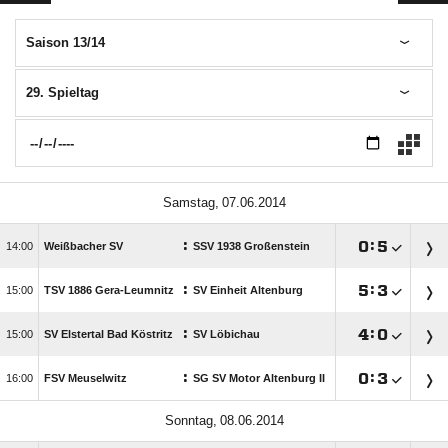
Saison 13/14
29. Spieltag
 
:

:


Weißbacher SV
SSV 1938 Großenstein
:

:


TSV 1886 Gera-Leumnitz
SV Einheit Altenburg
:

:


SV Elstertal Bad Köstritz
SV Löbichau
:

:


FSV Meuselwitz
SG SV Motor Altenburg II
 