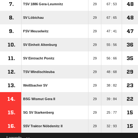
7.
48
TSV 1886 Gera-Leumnitz
29
67 : 53
8.
48
SV Löbichau
29
67 : 65
9.
47
FSV Meuselwitz
29
47 : 41
10.
36
SV Einheit Altenburg
29
55 : 56
11.
35
SV Eintracht Ponitz
29
56 : 66
12.
29
TSV Windischleuba
29
48 : 68
13.
23
Weißbacher SV
29
38 : 82
14.
22
BSG Wismut Gera II
29
39 : 84
15.
15
SG SV Starkenberg
29
25 : 77
16.
15
SSV Traktor Nöbdenitz II
29
32 : 93
Legende