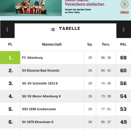
TABELLE
Pl.
Mannschaft
Sp.
Torv.
Pkt.
1.
68
FC Altenburg
29
88 : 38
2.
60
SV Elstertal Bad Köstritz
29
84 : 41
3.
56
SG SV Schmölln 1913 II
29
74 : 45
4.
54
SG SV Motor Altenburg II
29
73 : 38
5.
53
SSV 1938 Großenstein
29
77 : 51
6.
49
SV 1879 Ehrenhain II
29
65 : 37