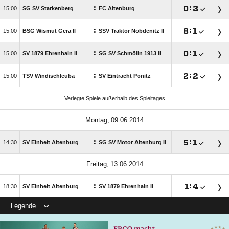
:

:


SG SV Starkenberg
FC Altenburg
:

:


BSG Wismut Gera II
SSV Traktor Nöbdenitz II
:

:


SV 1879 Ehrenhain II
SG SV Schmölln 1913 II
:

:


TSV Windischleuba
SV Eintracht Ponitz
Verlegte Spiele außerhalb des Spieltages
 
:

:


SV Einheit Altenburg
SG SV Motor Altenburg II
 
:

:


SV Einheit Altenburg
SV 1879 Ehrenhain II
Legende