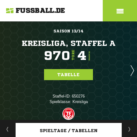
FUSSBALL.DE
SAISON 13/14
KREISLIGA, STAFFEL A
970
4
TORE
TORE/SPIEL
TABELLE
Staffel-ID: 650276
Spielklasse: Kreisliga
ANZEIGE
SPIELTAGE / TABELLEN