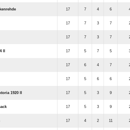
lkenrehde
17
7
4
6
17
7
3
7
17
7
3
7
 II
17
5
7
5
17
6
4
7
17
5
6
6
toria 1920 II
17
5
3
9
sack
17
5
3
9
n
17
4
2
11