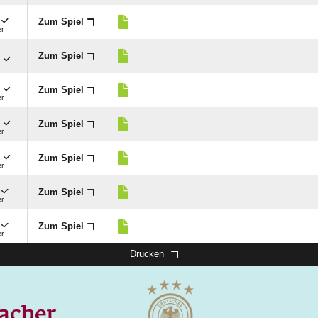
Zum Spiel
er

Zum Spiel

Zum Spiel
er

Zum Spiel
er

Zum Spiel
er
Zum Spiel
er
Zum Spiel
er
Drucken