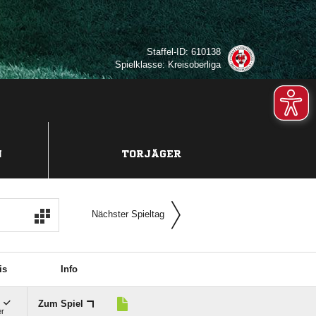
Staffel-ID: 610138
Spielklasse: Kreisoberliga
N
TORJÄGER
Nächster Spieltag
is
Info

Zum Spiel
er