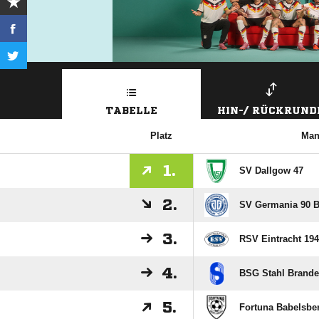
TABELLE
HIN-/ RÜCKRUND
Platz
Man
1.
SV Dallgow 47
2.
SV Germania 90 B
3.
RSV Eintracht 19
4.
BSG Stahl Brande
5.
Fortuna Babelsber