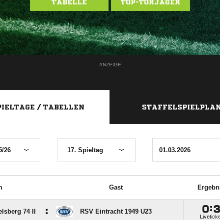
TABELLE
TOP-TORJÄGER
ANZEIGE
PIELTAGE / TABELLEN
STAFFELSPIELPLA
5/26
17. Spieltag
m
Gast
Ergebn

:
:
lsberg 74 II
RSV Eintracht 1949 U23
Livetick