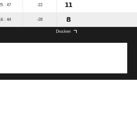
11
25 : 47
-22
8
16 : 44
-28
Drucken