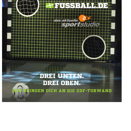
DREI UNTEN.
DREI OBEN.
WIR BRINGEN DICH AN DIE ZDF-TORWAND