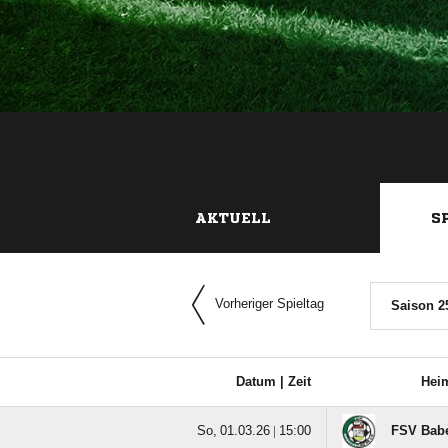
AKTUELL
S
Vorheriger Spieltag
Saison 2
Datum |
Zeit
Hei
  |

FSV Babe