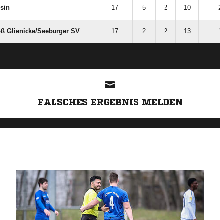
sin
17
5
2
10
ß Glienicke/​Seeburger SV
17
2
2
13
ANZEIGE
FALSCHES ERGEBNIS MELDEN