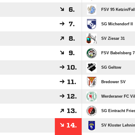
6.
FSV 95 Ketzin/​Fa
7.
SG Michendorf II
8.
SV Ziesar 31
9.
FSV Babelsberg 74
10.
SG Geltow
11.
Bredower SV
12.
Werderaner FC Vik
13.
SG Eintracht Frie
14.
SV Kloster Lehni