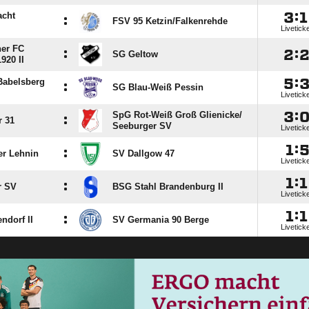

:

acht
:
FSV 95 Ketzin/​Falkenrehde
Livetick
er FC
:

:
SG Geltow
1920 II

:
Babelsberg
:
SG Blau-Weiß Pessin
Livetick

:
SpG Rot-Weiß Groß Glienicke/​
:
r 31
Seeburger SV
Livetick

:
:
er Lehnin
SV Dallgow 47
Livetick

:

:
r SV
BSG Stahl Brandenburg II
Livetick

:

:
ndorf II
SV Germania 90 Berge
Livetick