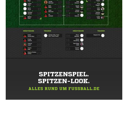
SPITZENSPIEL.
SPITZEN-LOOK.
ALLES RUND UM FUSSBALL.DE