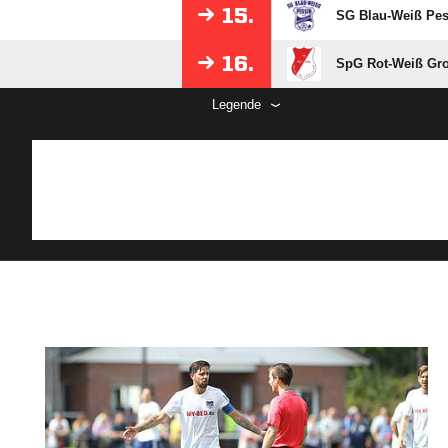
15.
SG Blau-Weiß Pes
16.
SpG Rot-Weiß Gro
Legende