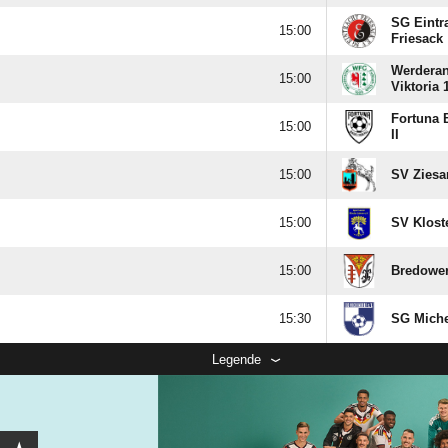
SG Eintr

Friesack
Werderan

Viktoria 
Fortuna 

II

SV Ziesa

SV Klost

Bredowe

SG Miche
Legende