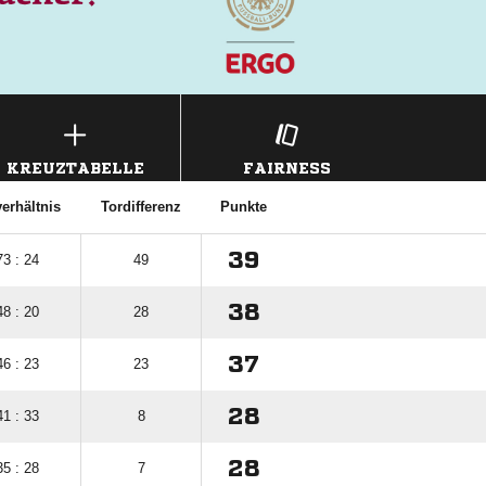
KREUZTABELLE
FAIRNESS
erhältnis
Tordifferenz
Punkte
39
73 : 24
49
38
48 : 20
28
37
46 : 23
23
28
41 : 33
8
28
35 : 28
7