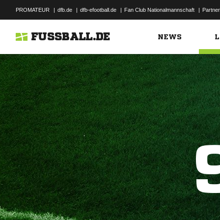
PROMATEUR
|
dfb.de
|
dfb-efootball.de
|
Fan Club Nationalmannschaft
|
Partner
FUSSBALL.DE
NEWS
L