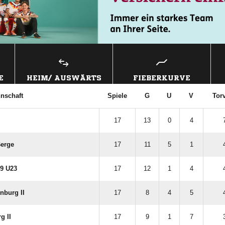
E
HEIM/ AUSWÄRTS
FIEBERKURVE
nschaft
Spiele
G
U
V
Torv
17
13
0
4
erge
17
11
5
1
49 U23
17
12
1
4
nburg II
17
8
4
5
g II
17
9
1
7