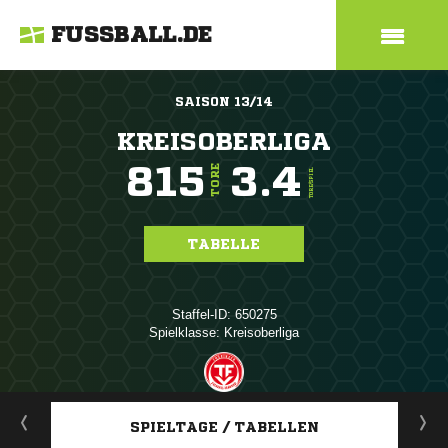
FUSSBALL.DE
SAISON 13/14
KREISOBERLIGA
815
3.4
TORE
TORE/SPIEL
TABELLE
Staffel-ID: 650275
Spielklasse: Kreisoberliga
ANZEIGE
SPIELTAGE / TABELLEN