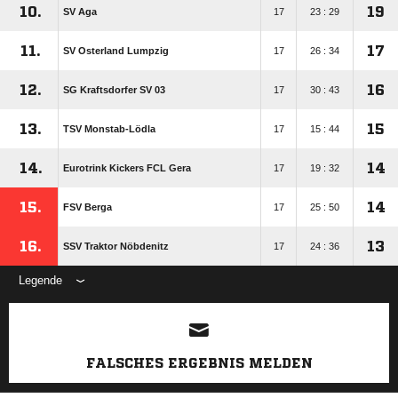
10.
19
SV Aga
17
23 : 29
11.
17
SV Osterland Lumpzig
17
26 : 34
12.
16
SG Kraftsdorfer SV 03
17
30 : 43
13.
15
TSV Monstab-Lödla
17
15 : 44
14.
14
Eurotrink Kickers FCL Gera
17
19 : 32
15.
14
FSV Berga
17
25 : 50
16.
13
SSV Traktor Nöbdenitz
17
24 : 36
Legende
ANZEIGE
FALSCHES ERGEBNIS MELDEN