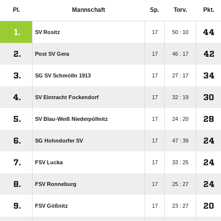
Pl.
Mannschaft
Sp.
Torv.
Pkt.
1.
44
SV Rositz
17
50 : 10
2.
42
Post SV Gera
17
46 : 17
3.
34
SG SV Schmölln 1913
17
27 : 17
4.
30
SV Eintracht Fockendorf
17
32 : 19
5.
28
SV Blau-Weiß Niederpöllnitz
17
24 : 20
6.
24
SG Hohndorfer SV
17
47 : 39
7.
24
FSV Lucka
17
33 : 25
8.
24
FSV Ronneburg
17
25 : 27
9.
20
FSV Gößnitz
17
23 : 27