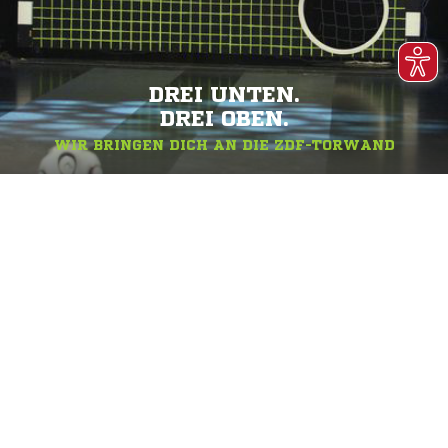
DREI UNTEN.
DREI OBEN.
WIR BRINGEN DICH AN DIE ZDF-TORWAND