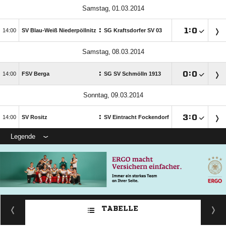
 
:

:


SV Blau-Weiß Niederpöllnitz
SG Kraftsdorfer SV 03
 
:

:


FSV Berga
SG SV Schmölln 1913
 
:

:


SV Rositz
SV Eintracht Fockendorf
Legende
TABELLE