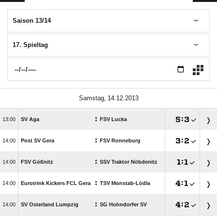
Saison 13/14
17. Spieltag
 
:

:


SV Aga
FSV Lucka
:

:


Post SV Gera
FSV Ronneburg
:

:


FSV Gößnitz
SSV Traktor Nöbdenitz
:

:


Eurotrink Kickers FCL Gera
TSV Monstab-Lödla
:

:


SV Osterland Lumpzig
SG Hohndorfer SV