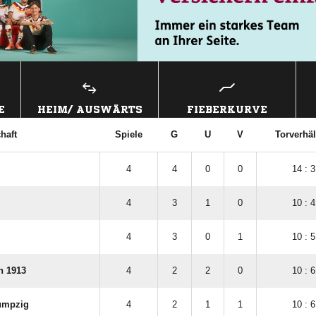
E
HEIM/ AUSWÄRTS
FIEBERKURVE
haft
Spiele
G
U
V
Torverhäl
4
4
0
0
14 : 3
4
3
1
0
10 : 4
4
3
0
1
10 : 5
n 1913
4
2
2
0
10 : 6
umpzig
4
2
1
1
10 : 6