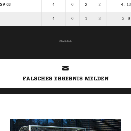
 SV 03
4
0
2
2
4 : 13
4
0
1
3
3 : 9
ANZEIGE
FALSCHES ERGEBNIS MELDEN