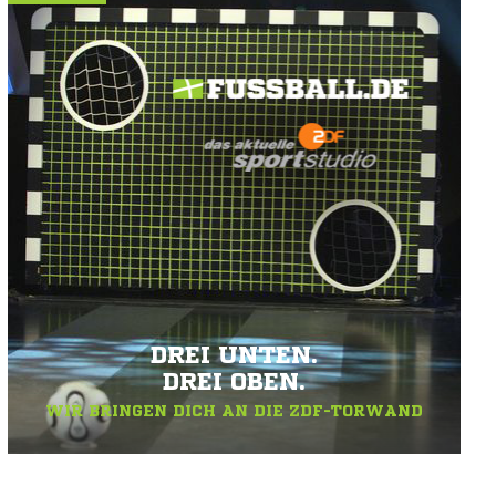
DREI UNTEN.
DREI OBEN.
WIR BRINGEN DICH AN DIE ZDF-TORWAND