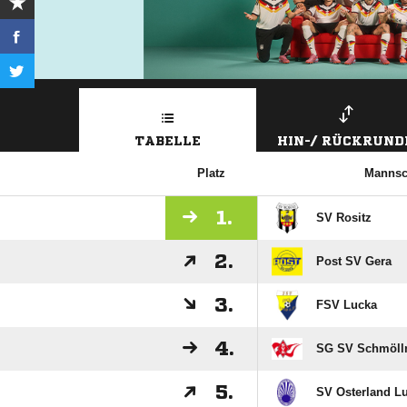
TABELLE
HIN-/ RÜCKRUND
Platz
Mannsc
1.
SV Rositz
2.
Post SV Gera
3.
FSV Lucka
4.
SG SV Schmöll
5.
SV Osterland L