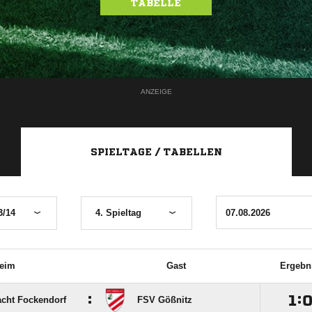
TABELLE
ANZEIGE
SPIELTAGE / TABELLEN
3/14
4. Spieltag
eim
Gast
Ergebn
:

:
acht Fockendorf
FSV Gößnitz