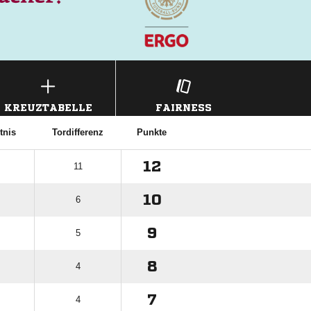
KREUZTABELLE
FAIRNESS
tnis
Tordifferenz
Punkte
12
11
10
6
9
5
8
4
7
4