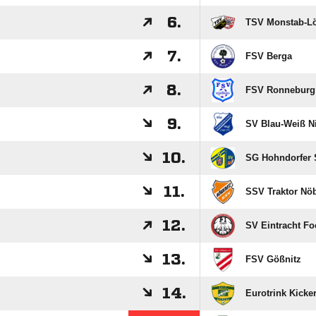
6.
TSV Monstab-L
7.
FSV Berga
8.
FSV Ronneburg
9.
SV Blau-Weiß Ni
10.
SG Hohndorfer
11.
SSV Traktor Nö
12.
SV Eintracht Fo
13.
FSV Gößnitz
14.
Eurotrink Kicke