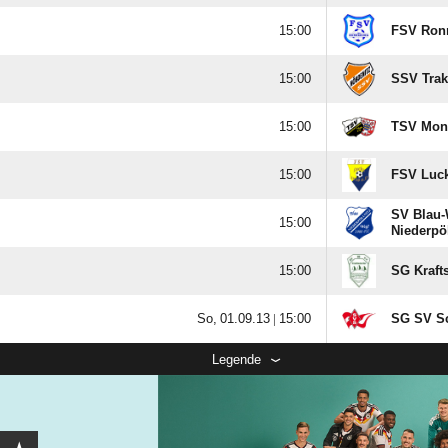

FSV Ron

SSV Trak

TSV Mon

FSV Luc
SV Blau-

Niederpöl

SG Kraft
  |

SG SV S
Legende