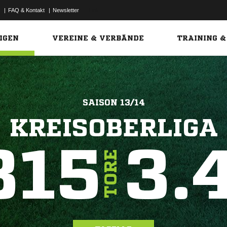
|
FAQ & Kontakt
|
Newsletter
Link
IGEN
VEREINE & VERBÄNDE
TRAINING &
SAISON 13/14
KREISOBERLIGA
815
3.
TORE