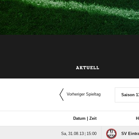
AKTUELL
Vorheriger Spieltag
Saison 1
Datum |
Zeit
H
  |

SV Eintr