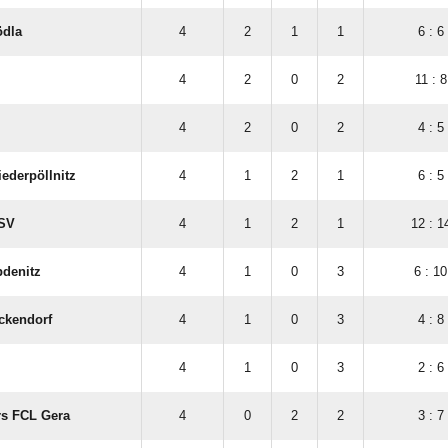
ödla
4
2
1
1
6 : 6
4
2
0
2
11 : 8
4
2
0
2
4 : 5
ederpöllnitz
4
1
2
1
6 : 5
 SV
4
1
2
1
12 : 1
bdenitz
4
1
0
3
6 : 10
ckendorf
4
1
0
3
4 : 8
4
1
0
3
2 : 6
rs FCL Gera
4
0
2
2
3 : 7