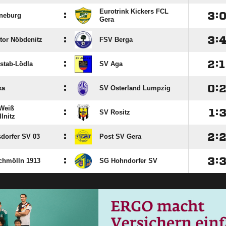
Eurotrink Kickers FCL
:

:
neburg
Gera
:

:
tor Nöbdenitz
FSV Berga
:

:

stab-Lödla
SV Aga
:

:
ka
SV Osterland Lumpzig
Weiß
:

:
SV Rositz
lnitz
:

:
sdorfer SV 03
Post SV Gera
:

:
chmölln 1913
SG Hohndorfer SV