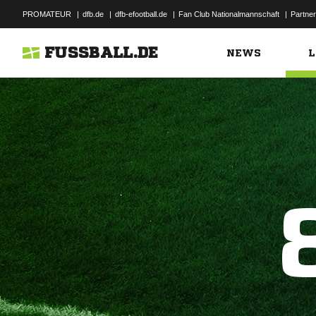
PROMATEUR
|
dfb.de
|
dfb-efootball.de
|
Fan Club Nationalmannschaft
|
Partner
FUSSBALL.DE
NEWS
L