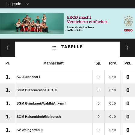
Legende
TABELLE
Pl.
Mannschaft
Sp.
Torv.
Pkt.
1.
0
SG Aulendorf I
0
0 : 0
1.
0
SGM Blitzenreute/​F.F.B. II
0
0 : 0
1.
0
SGM Grünkraut/​Waldb/​Ankenr I
0
0 : 0
1.
0
SGM Haisterkirch/​Molpertsh
0
0 : 0
1.
0
SV Weingarten III
0
0 : 0