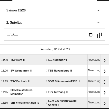
Saison 19/20
2. Spieltag
 
:
Absetzung

TSV Berg III
SG Aulendorf I
:
Absetzung

SV Weingarten III
TSB Ravensburg II
:
Absetzung

TSV Eschach II
SGM Blitzenreute/​F.F.B. II
SGM Haisterkirch/​
:
Absetzung

TSV Tettnang III
Molpertsh
SGM Grünkraut/​Waldb/​
:
Absetzung

VfB Friedrichshafen IV
Ankenr I