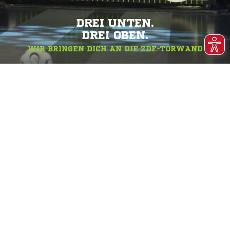
DREI UNTEN.
DREI OBEN.
WIR BRINGEN DICH AN DIE ZDF-TORWAND