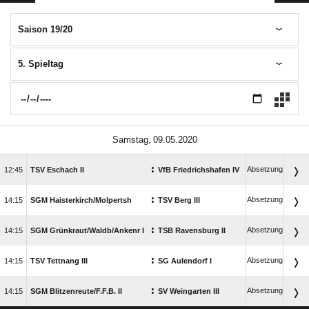
Saison 19/20
5. Spieltag
 
:
Absetzung

TSV Eschach II
VfB Friedrichshafen IV
:
Absetzung

SGM Haisterkirch/​Molpertsh
TSV Berg III
:
Absetzung

SGM Grünkraut/​Waldb/​Ankenr I
TSB Ravensburg II
:
Absetzung

TSV Tettnang III
SG Aulendorf I
:
Absetzung

SGM Blitzenreute/​F.F.B. II
SV Weingarten III