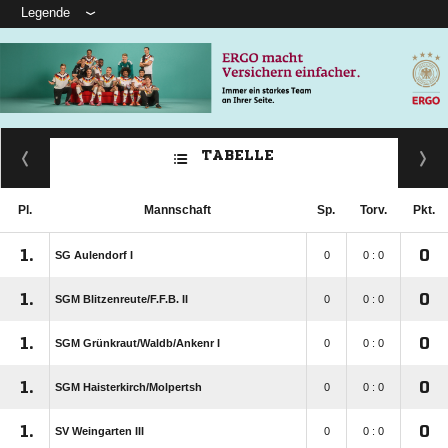
Legende
TABELLE
Pl.
Mannschaft
Sp.
Torv.
Pkt.
1.
0
SG Aulendorf I
0
0 : 0
1.
0
SGM Blitzenreute/​F.F.B. II
0
0 : 0
1.
0
SGM Grünkraut/​Waldb/​Ankenr I
0
0 : 0
1.
0
SGM Haisterkirch/​Molpertsh
0
0 : 0
1.
0
SV Weingarten III
0
0 : 0