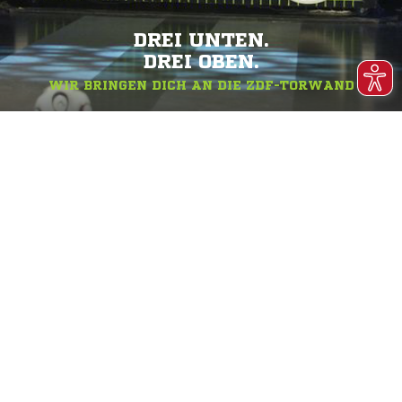
DREI UNTEN.
DREI OBEN.
WIR BRINGEN DICH AN DIE ZDF-TORWAND