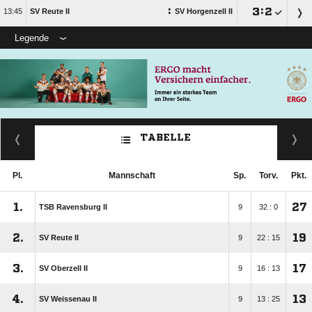
:

:


SV Reute II
SV Horgenzell II
Legende
TABELLE
Pl.
Mannschaft
Sp.
Torv.
Pkt.
1.
27
TSB Ravensburg II
9
32 : 0
2.
19
SV Reute II
9
22 : 15
3.
17
SV Oberzell II
9
16 : 13
4.
13
SV Weissenau II
9
13 : 25