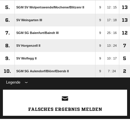
5.
13
SGM SV Wolpertswende/​Mochenw/​Blitzenr II
9
12 : 15
6.
13
SV Weingarten III
9
17 : 18
7.
12
SGM SG Baienfurt/​Baindt III
9
25 : 16
8.
7
SV Horgenzell II
9
13 : 24
9.
5
SV Wolfegg II
9
10 : 17
10.
2
SGM SG Aulendorf/​Blönr/​Ebersb II
9
7 : 24
Legende
ANZEIGE
FALSCHES ERGEBNIS MELDEN