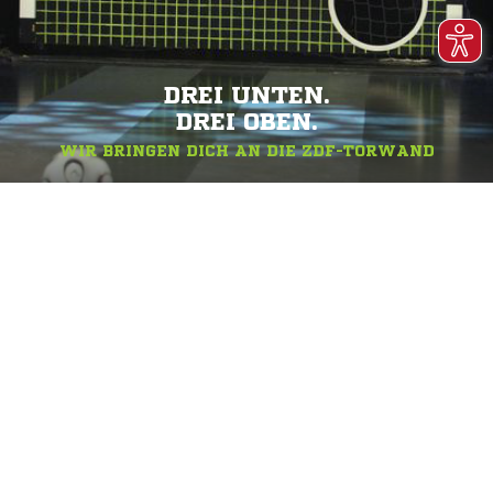
DREI UNTEN.
DREI OBEN.
WIR BRINGEN DICH AN DIE ZDF-TORWAND