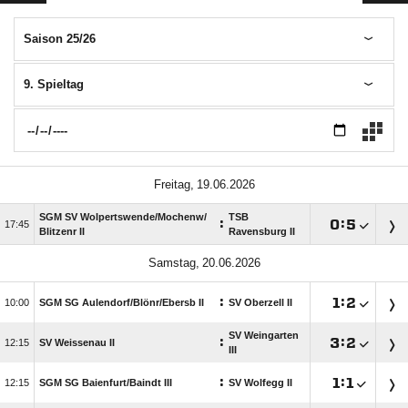
Saison 25/26
9. Spieltag
 
SGM SV Wolpertswende/​Mochenw/​
TSB
:

:


Blitzenr II
Ravensburg II
 
:

:


SGM SG Aulendorf/​Blönr/​Ebersb II
SV Oberzell II
SV Weingarten
:

:


SV Weissenau II
III
:

:


SGM SG Baienfurt/​Baindt III
SV Wolfegg II