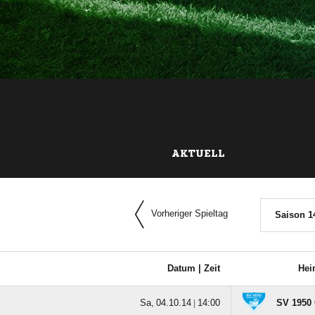
AKTUELL
Vorheriger Spieltag
Saison 1
Datum |
Zeit
Hei
  |

SV 1950