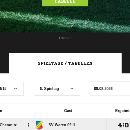
TABELLE
ANZEIGE
SPIELTAGE / TABELLEN
4/15
6. Spieltag
m
Gast
Ergebni
:

:

 Chemnitz
SV Waren 09 II