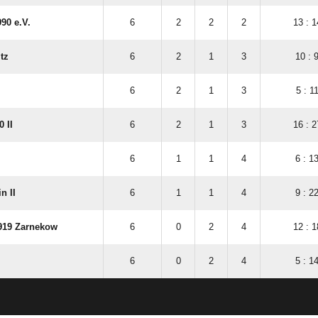
90 e.V.
6
2
2
2
13 : 1
tz
6
2
1
3
10 : 
6
2
1
3
5 : 1
 II
6
2
1
3
16 : 2
6
1
1
4
6 : 1
n II
6
1
1
4
9 : 2
919 Zarnekow
6
0
2
4
12 : 1
6
0
2
4
5 : 1
ANZEIGE