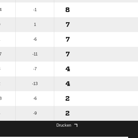
8
4
-1
7
9
1
7
1
-6
7
7
-11
4
3
-7
4
2
-13
2
8
-6
2
4
-9
Drucken