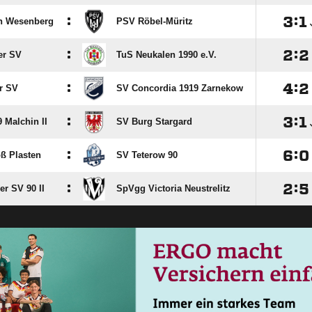
:

:

n Wesenberg
PSV Röbel-Müritz
:

:

r SV
TuS Neukalen 1990 e.V.
:

:

r SV
SV Concordia 1919 Zarnekow
:

:

 Malchin II
SV Burg Stargard
:

:

ß Plasten
SV Teterow 90
:

:

r SV 90 II
SpVgg Victoria Neustrelitz