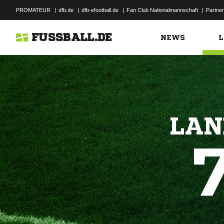
PROMATEUR
|
dfb.de
|
dfb-efootball.de
|
Fan Club Nationalmannschaft
|
Partner
FUSSBALL.DE
NEWS
L
LAN