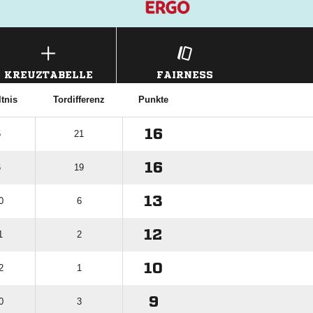
KREUZTABELLE
FAIRNESS
tnis
Tordifferenz
Punkte
16
5
21
16
6
19
13
0
6
12
1
2
10
2
1
9
0
3