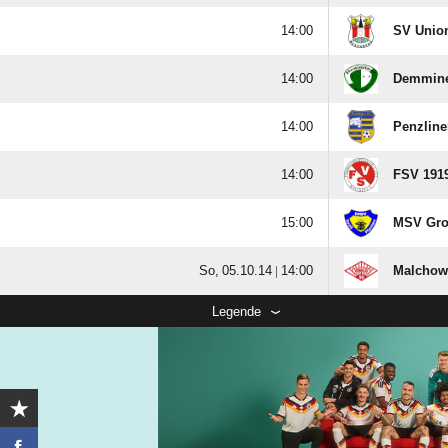

SV Unio

Demmine

Penzline

FSV 1919

MSV Gro
  |

Malchowe
Legende