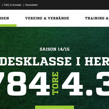
|
FAQ & Kontakt
|
Newsletter
Link
IGEN
VEREINE & VERBÄNDE
TRAINING &
SAISON 14/15
DESKLASSE I HE
784
4.
TORE