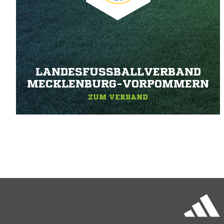
LANDESFUSSBALLVERBAND M
ECKLENBURG-VORPOMMERN
ZUM VERBAND