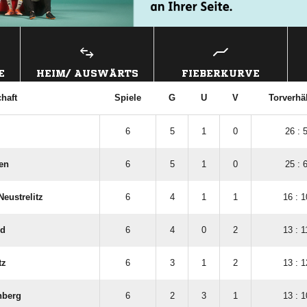
E
HEIM/ AUSWÄRTS
FIEBERKURVE
haft
Spiele
G
U
V
Torverhäl
6
5
1
0
26 : 
en
6
5
1
0
25 : 
eustrelitz
6
4
1
1
16 : 1
rd
6
4
0
2
13 : 1
tz
6
3
1
2
13 : 1
nberg
6
2
3
1
13 : 1