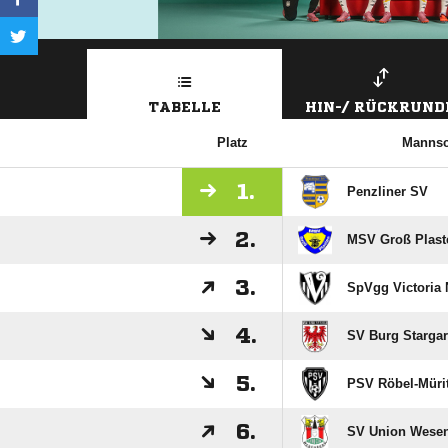
TABELLE
HIN-/ RÜCKRUND
Platz
Mannsc
1.
Penzliner SV
2.
MSV Groß Plast
3.
SpVgg Victoria N
4.
SV Burg Starga
5.
PSV Röbel-Müri
6.
SV Union Wese