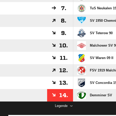
7.
TuS Neukalen 19
8.
SV 1950 Chemni
9.
SV Teterow 90
10.
Malchower SV 90
11.
SV Waren 09 II
12.
FSV 1919 Malchi
13.
SV Concordia 1
14.
Demminer SV
Legende