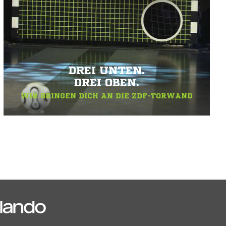
DREI UNTEN.
DREI OBEN.
WIR BRINGEN DICH AN DIE ZDF-TORWAND