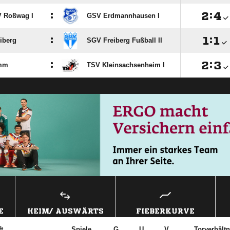
:

:

 Roßwag I
GSV Erdmannhausen I
:

:

iberg
SGV Freiberg Fußball II
:

:

mm
TSV Kleinsachsenheim I
E
HEIM/ AUSWÄRTS
FIEBERKURVE
t
Spiele
G
U
V
Torverhältn