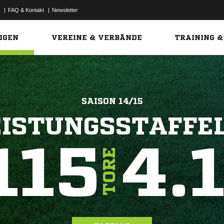
|
FAQ & Kontakt
|
Newsletter
Link
IGEN
VEREINE & VERBÄNDE
TRAINING &
SAISON 14/15
EISTUNGSSTAFFEL
115
4.
TORE