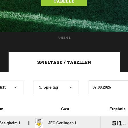
TABELLE
ANZEIGE
SPIELTAGE / TABELLEN
4/15
5. Spieltag
im
Gast
Ergebnis
:

:

Besigheim I
JFC Gerlingen I