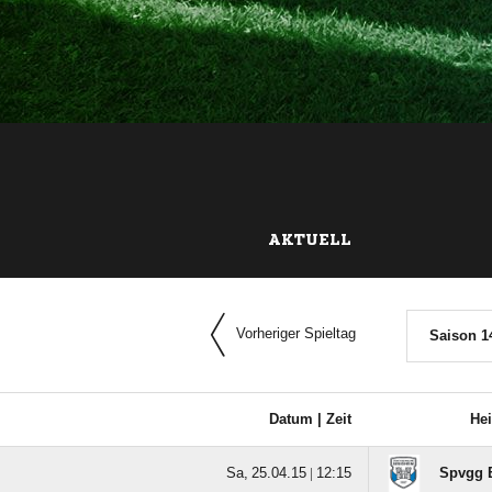
AKTUELL
Vorheriger Spieltag
Saison 1
Datum |
Zeit
He
  |

Spvgg 