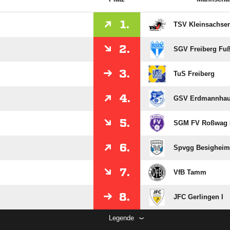
1.
TSV Kleinsachse
2.
SGV Freiberg Fußb
3.
TuS Freiberg
4.
GSV Erdmannhau
5.
SGM FV Roßwag 
6.
Spvgg Besigheim
7.
VfB Tamm
8.
JFC Gerlingen I
Legende