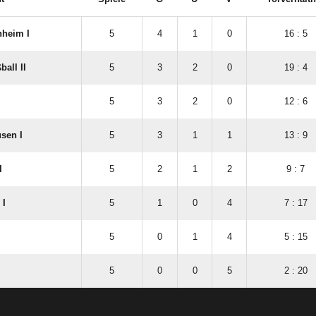
nheim I
5
4
1
0
16 : 5
all II
5
3
2
0
19 : 4
5
3
2
0
12 : 6
sen I
5
3
1
1
13 : 9
I
5
2
1
2
9 : 7
 I
5
1
0
4
7 : 17
5
0
1
4
5 : 15
5
0
0
5
2 : 20