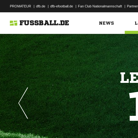
PROMATEUR
|
dfb.de
|
dfb-efootball.de
|
Fan Club Nationalmannschaft
|
Partner
FUSSBALL.DE
NEWS
L
L