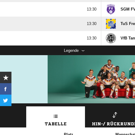

SGM FV

TuS Fre

VfB Ta
Legende
TABELLE
HIN-/ RÜCKRUND
Platz
Mannschaf