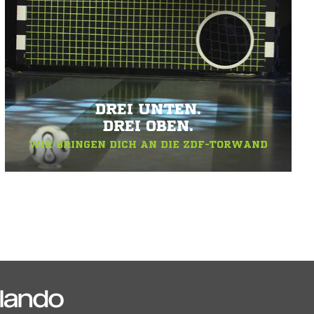
DREI UNTEN.
DREI OBEN.
WIR BRINGEN DICH AN DIE ZDF-TORWAND