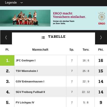
Legende
TABELLE
Pl.
Mannschaft
Sp.
Torv.
Pkt.
1.
16
JFC Gerlingen I
7
16 : 6
2.
15
TSV Wiernsheim I
7
25 : 8
3.
14
GSV Erdmannhausen I
7
22 : 9
4.
14
SGV Freiberg Fußball II
7
22 : 12
5.
9
FV Löchgau IV
7
5 : 8