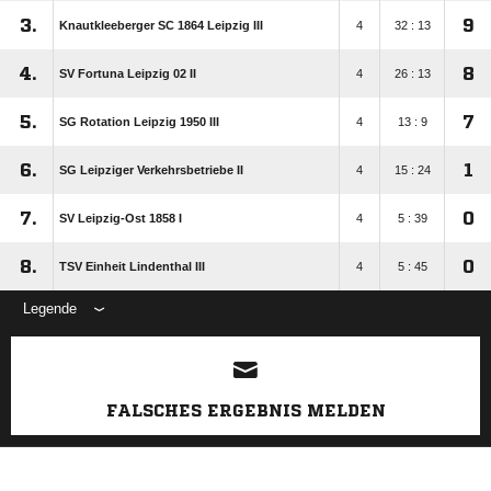
3.
9
Knautkleeberger SC 1864 Leipzig III
4
32 : 13
4.
8
SV Fortuna Leipzig 02 II
4
26 : 13
5.
7
SG Rotation Leipzig 1950 III
4
13 : 9
6.
1
SG Leipziger Verkehrsbetriebe II
4
15 : 24
7.
0
SV Leipzig-Ost 1858 I
4
5 : 39
8.
0
TSV Einheit Lindenthal III
4
5 : 45
Legende
ANZEIGE
FALSCHES ERGEBNIS MELDEN