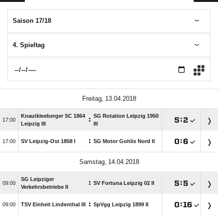
Saison 17/18
4. Spieltag
 
Knautkleeberger SC 1864
SG Rotation Leipzig 1950
:

:


Leipzig III
III
:

:


SV Leipzig-Ost 1858 I
SG Motor Gohlis Nord II
 
SG Leipziger
:

:


SV Fortuna Leipzig 02 II
Verkehrsbetriebe II
:

:


TSV Einheit Lindenthal III
SpVgg Leipzig 1899 II