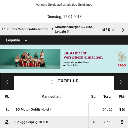
Verlegte Spiele außerhalb des Spieltages
 
Knautkleeberger SC 1864
:

:


SG Motor Gohlis Nord II
Leipzig III
Legende
TABELLE
Pl.
Mannschaft
Sp.
Torv.
Pkt.
1.
12
SG Motor Gohlis Nord II
4
34 : 10
2.
9
SpVgg Leipzig 1899 II
4
38 : 15