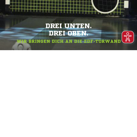
DREI UNTEN.
DREI OBEN.
WIR BRINGEN DICH AN DIE ZDF-TORWAND