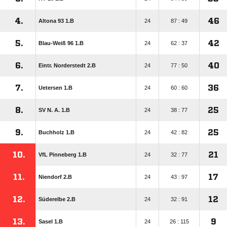
4.
46
Altona 93 1.B
24
87 : 49
5.
42
Blau-Weiß 96 1.B
24
62 : 37
6.
40
Eintr. Norderstedt 2.B
24
77 : 50
7.
36
Uetersen 1.B
24
60 : 60
8.
25
SV N. A. 1.B
24
38 : 77
9.
25
Buchholz 1.B
24
42 : 82
10.
21
VfL Pinneberg 1.B
24
32 : 77
11.
17
Niendorf 2.B
24
43 : 97
12.
12
Süderelbe 2.B
24
32 : 91
13.
9
Sasel 1.B
24
26 : 115