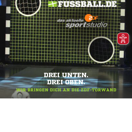
DREI UNTEN.
DREI OBEN.
WIR BRINGEN DICH AN DIE ZDF-TORWAND