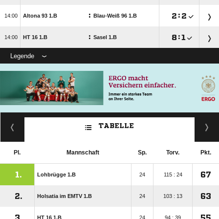
:

:


Altona 93 1.B
Blau-Weiß 96 1.B
:

:


HT 16 1.B
Sasel 1.B
Legende
TABELLE
Pl.
Mannschaft
Sp.
Torv.
Pkt.
1.
67
Lohbrügge 1.B
24
115 : 24
2.
63
Holsatia im EMTV 1.B
24
103 : 13
3.
55
HT 16 1.B
24
94 : 39