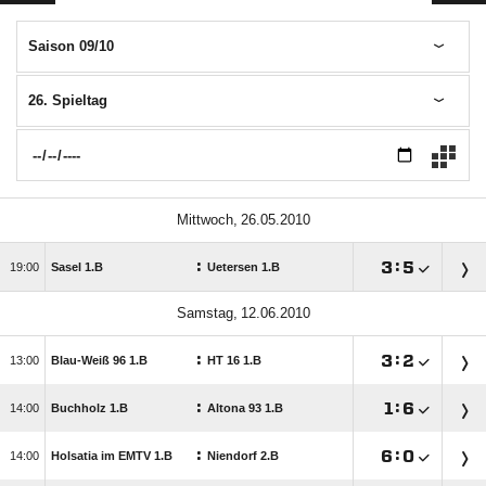
Saison 09/10
26. Spieltag
 
:

:


Sasel 1.B
Uetersen 1.B
 
:

:


Blau-Weiß 96 1.B
HT 16 1.B
:

:


Buchholz 1.B
Altona 93 1.B
:

:


Holsatia im EMTV 1.B
Niendorf 2.B