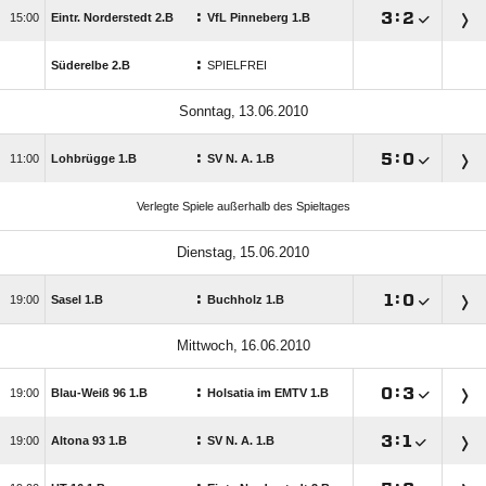
:

:


Eintr. Norderstedt 2.B
VfL Pinneberg 1.B
:
Süderelbe 2.B
SPIELFREI
 
:

:


Lohbrügge 1.B
SV N. A. 1.B
Verlegte Spiele außerhalb des Spieltages
 
:

:


Sasel 1.B
Buchholz 1.B
 
:

:


Blau-Weiß 96 1.B
Holsatia im EMTV 1.B
:

:


Altona 93 1.B
SV N. A. 1.B