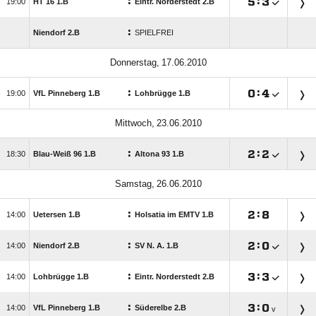
:

:


HT 16 1.B
Eintr. Norderstedt 2.B
:
Niendorf 2.B
SPIELFREI
 
:

:


VfL Pinneberg 1.B
Lohbrügge 1.B
 
:

:


Blau-Weiß 96 1.B
Altona 93 1.B
 
:

:


Uetersen 1.B
Holsatia im EMTV 1.B
:

:


Niendorf 2.B
SV N. A. 1.B
:

:


Lohbrügge 1.B
Eintr. Norderstedt 2.B
:

:


VfL Pinneberg 1.B
Süderelbe 2.B
v