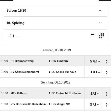
Saison 19/20
10. Spieltag
 
:

:


FT Braunschweig
BW Tündern
:

:


SV Atlas Delmenhorst
SC Spelle-Venhaus
 
:

:


MTV Gifhorn
FC Eintracht Northeim
:

:


VfV Borussia 06 Hildesheim
Heeslinger SC