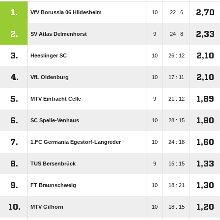
1.
2,70
VfV Borussia 06 Hildesheim
10
22 : 6
2.
2,33
SV Atlas Delmenhorst
9
24 : 8
3.
2,10
Heeslinger SC
10
26 : 12
4.
2,10
VfL Oldenburg
10
17 : 11
5.
1,89
MTV Eintracht Celle
9
21 : 12
6.
1,80
SC Spelle-Venhaus
10
28 : 15
7.
1,60
1.FC Germania Egestorf-Langreder
10
24 : 18
8.
1,33
TUS Bersenbrück
9
15 : 15
9.
1,30
FT Braunschweig
10
18 : 21
10.
1,20
MTV Gifhorn
10
18 : 15