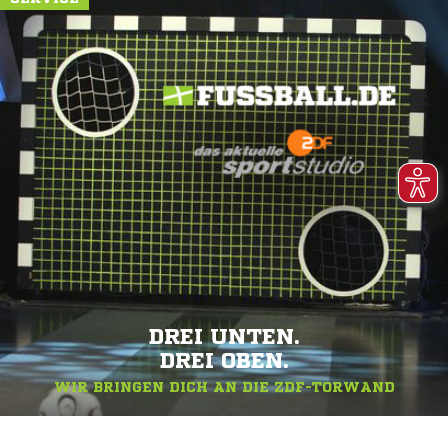
DREI UNTEN.
DREI OBEN.
WIR BRINGEN DICH AN DIE ZDF-TORWAND