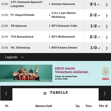
1.FC Germania Egestorf-
:

:


Arminia Hannover
Langreder
U.S.I. Lupo-Martini
:

:


FC Hagen/​Uthlede
Wolfsburg
:

:


TB Uphusen
MTV Eintracht Celle
:

:


TUS Bersenbrück
MTV Wolfenbüttel
:

:


VfL Oldenburg
BSV Kickers Emden
Legende
TABELLE
Pl.
Mannschaft
Sp.
Torv.
Pkt. Ø