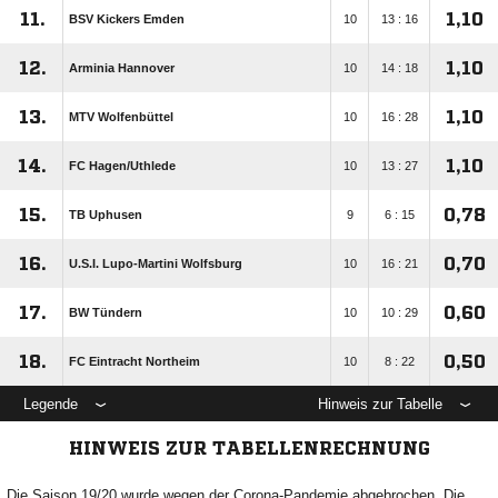
11.
1,10
BSV Kickers Emden
10
13 : 16
12.
1,10
Arminia Hannover
10
14 : 18
13.
1,10
MTV Wolfenbüttel
10
16 : 28
14.
1,10
FC Hagen/​Uthlede
10
13 : 27
15.
0,78
TB Uphusen
9
6 : 15
16.
0,70
U.S.I. Lupo-Martini Wolfsburg
10
16 : 21
17.
0,60
BW Tündern
10
10 : 29
18.
0,50
FC Eintracht Northeim
10
8 : 22
Legende
Hinweis zur Tabelle
HINWEIS ZUR TABELLENRECHNUNG
Die Saison 19/20 wurde wegen der Corona-Pandemie abgebrochen. Die