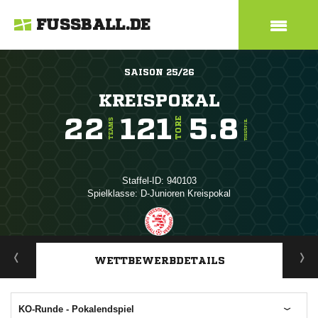
FUSSBALL.DE
SAISON 25/26
KREISPOKAL
22
121
5.8
TORE
TEAMS
TORE/SPIEL
Staffel-ID: 940103
Spielklasse: D-Junioren Kreispokal
ANZEIGE
WETTBEWERBDETAILS
KO-Runde - Pokalendspiel