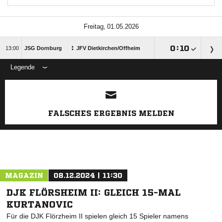
 
:

:


JSG Dornburg
JFV Dietkirchen/​Offheim
Legende
FALSCHES ERGEBNIS MELDEN
MAGAZIN
08.12.2024 | 11:30
DJK FLÖRSHEIM II: GLEICH 15-MAL
KURTANOVIC
Für die DJK Flörzheim II spielen gleich 15 Spieler namens