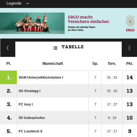
Legende
TABELLE
Pl.
Mannschaft
Sp.
Torv.
Pkt.
1.
14
SGM Unterzeil/​Aichstetten I
7
31 : 10
2.
13
SG Kisslegg I
7
31 : 10
3.
13
FC Isny I
7
17 : 27
4.
10
SV Gebrazhofen
7
9 : 10
5.
9
FC Leutkirch II
7
17 : 17