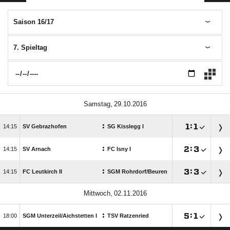
Saison 16/17
7. Spieltag
 
:

:


SV Gebrazhofen
SG Kisslegg I
:

:


SV Arnach
FC Isny I
:

:


FC Leutkirch II
SGM Rohrdorf/​Beuren
 
:

:


SGM Unterzeil/​Aichstetten I
TSV Ratzenried