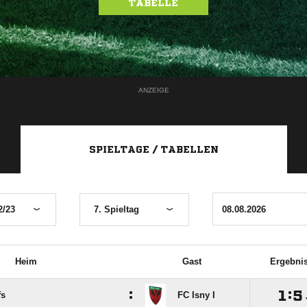
TABELLE
ANZEIGE
SPIELTAGE / TABELLEN
2/23
7. Spieltag
Heim
Gast
Ergebni
:

:

fs
FC Isny I