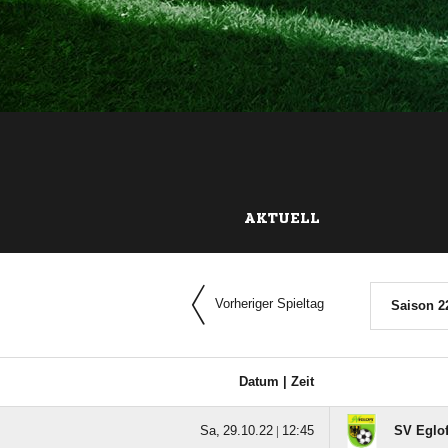
AKTUELL
Vorheriger Spieltag
Saison 2
Datum |
Zeit
  |

SV Eglo