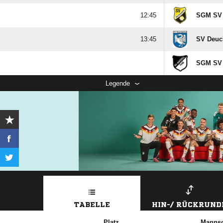

SGM SV 

SV Deuch
SGM SV A
Legende
TABELLE
HIN-/ RÜCKRUND
Platz
Mannsc