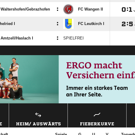
:

:

Waltershofen/​Gebrazhofen
FC Wangen II
:

:

elried I
FC Leutkirch I
:
mtzell/​Haslach I
SPIELFREI
E
HEIM/ AUSWÄRTS
FIEBERKURVE
haft
Spiele
G
U
V
Torverh