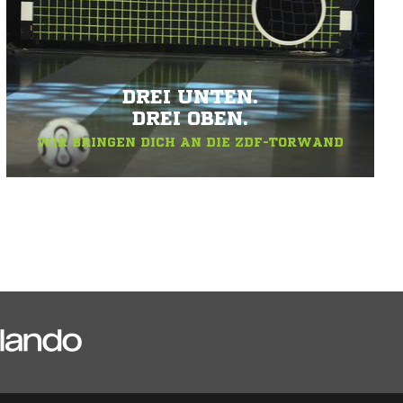
DREI UNTEN.
DREI OBEN.
WIR BRINGEN DICH AN DIE ZDF-TORWAND