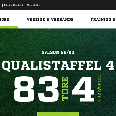
|
FAQ & Kontakt
|
Newsletter
Link
IGEN
VEREINE & VERBÄNDE
TRAINING &
SAISON 22/23
QUALISTAFFEL 4
83
4
TORE/SPIEL
TORE