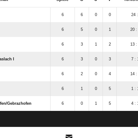
6
6
0
0
24 :
6
5
0
1
20 :
6
3
1
2
13 :
aslach I
6
3
0
3
7 : 
6
2
0
4
14 :
6
1
0
5
1 : 
en/​Gebrazhofen
6
0
1
5
4 : 
ANZEIGE