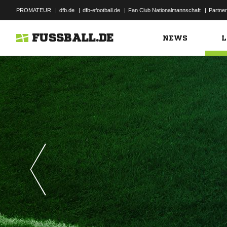
PROMATEUR
|
dfb.de
|
dfb-efootball.de
|
Fan Club Nationalmannschaft
|
Partner
FUSSBALL.DE
NEWS
L