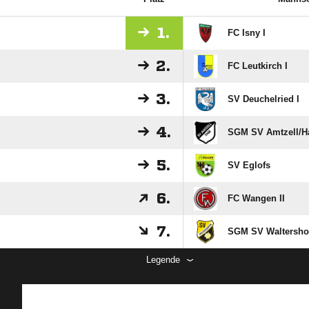
1.
FC Isny I
2.
FC Leutkirch I
3.
SV Deuchelried I
4.
SGM SV Amtzell/​H
5.
SV Eglofs
6.
FC Wangen II
7.
SGM SV Waltershof
Legende