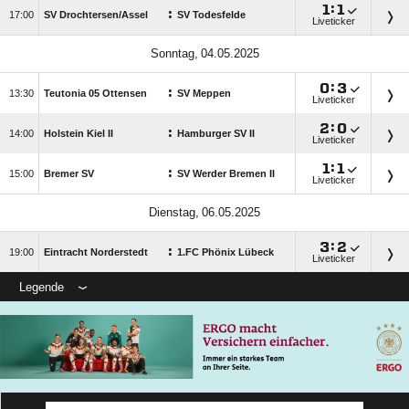

:

:

SV Drochtersen/​Assel
SV Todesfelde
Liveticker
 

:

:

Teutonia 05 Ottensen
SV Meppen
Liveticker

:

:

Holstein Kiel II
Hamburger SV II
Liveticker

:

:

Bremer SV
SV Werder Bremen II
Liveticker
 

:

:

Eintracht Norderstedt
1.FC Phönix Lübeck
Liveticker
Legende