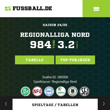
FUSSBALL.DE
SAISON 24/25
REGIONALLIGA NORD
984
3.2
TORE
TORE/SPIEL
TABELLE
TOP-TORJÄGER
Staffel-ID: 090009
Spielklasse: Regionalliga Nord
ANZEIGE
SPIELTAGE / TABELLEN