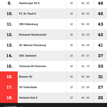
9.
46
Hamburger SV II
32
56 : 62
10.
45
FC St. Pauli II
32
49 : 52
11.
43
VfB Oldenburg
32
50 : 49
12.
42
Eintracht Norderstedt
32
39 : 53
13.
41
SC Weiche Flensburg
32
49 : 56
14.
37
SSV Jeddeloh
32
45 : 57
15.
33
Teutonia 05 Ottensen
32
42 : 73
16.
31
Bremer SV
32
54 : 66
17.
27
SV Todesfelde
32
23 : 50
18.
25
Holstein Kiel II
32
40 : 60
Legende