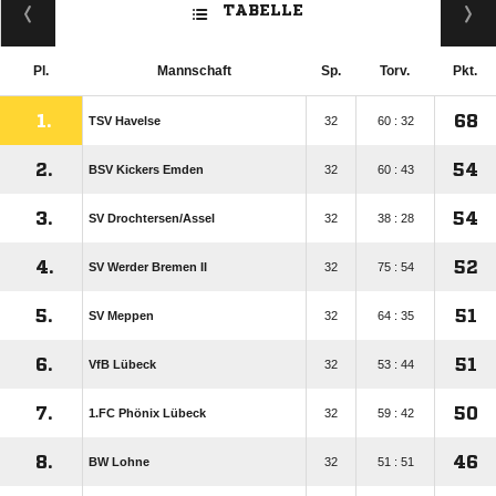
TABELLE
Pl.
Mannschaft
Sp.
Torv.
Pkt.
1.
68
TSV Havelse
32
60 : 32
2.
54
BSV Kickers Emden
32
60 : 43
3.
54
SV Drochtersen/​Assel
32
38 : 28
4.
52
SV Werder Bremen II
32
75 : 54
5.
51
SV Meppen
32
64 : 35
6.
51
VfB Lübeck
32
53 : 44
7.
50
1.FC Phönix Lübeck
32
59 : 42
8.
46
BW Lohne
32
51 : 51