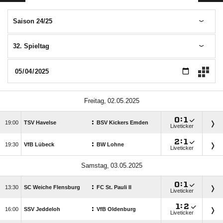
Saison 24/25
32. Spieltag
 

:

:

TSV Havelse
BSV Kickers Emden
Liveticker

:

:

VfB Lübeck
BW Lohne
Liveticker
 

:

:

SC Weiche Flensburg
FC St. Pauli II
Liveticker

:

:

SSV Jeddeloh
VfB Oldenburg
Liveticker