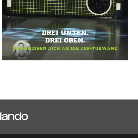
DREI UNTEN.
DREI OBEN.
WIR BRINGEN DICH AN DIE ZDF-TORWAND