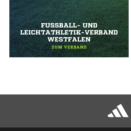
FUSSBALL- UND L
EICHTATHLETIK-VERBAND W
ESTFALEN
ZUM VERBAND