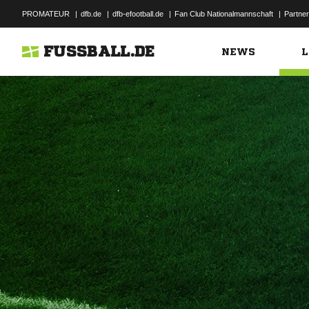
PROMATEUR
|
dfb.de
|
dfb-efootball.de
|
Fan Club Nationalmannschaft
|
Partner
FUSSBALL.DE
NEWS
L