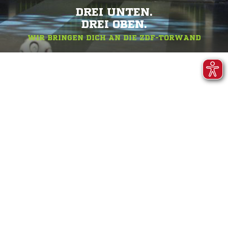
DREI UNTEN.
DREI OBEN.
WIR BRINGEN DICH AN DIE ZDF-TORWAND