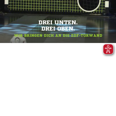
DREI UNTEN.
DREI OBEN.
WIR BRINGEN DICH AN DIE ZDF-TORWAND