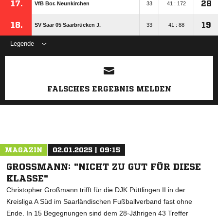
17.
28
VfB Bor. Neunkirchen
33
41 : 172
18.
19
SV Saar 05 Saarbrücken J.
33
41 : 88
Legende
ANZEIGE
FALSCHES ERGEBNIS MELDEN
MAGAZIN
02.01.2025 | 09:15
GROSSMANN: "NICHT ZU GUT FÜR DIESE K
LASSE"
Christopher Großmann trifft für die DJK Püttlingen II in der
Kreisliga A Süd im Saarländischen Fußballverband fast ohne
Ende. In 15 Begegnungen sind dem 28-Jährigen 43 Treffer