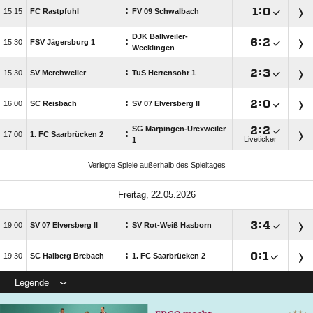
:

:


FC Rastpfuhl
FV 09 Schwalbach
DJK Ballweiler-
:

:


FSV Jägersburg 1
Wecklingen
:

:


SV Merchweiler
TuS Herrensohr 1
:

:


SC Reisbach
SV 07 Elversberg II
SG Marpingen-Urexweiler

:

:

1. FC Saarbrücken 2
Liveticker
1
Verlegte Spiele außerhalb des Spieltages
 
:

:


SV 07 Elversberg II
SV Rot-Weiß Hasborn
:

:


SC Halberg Brebach
1. FC Saarbrücken 2
Legende