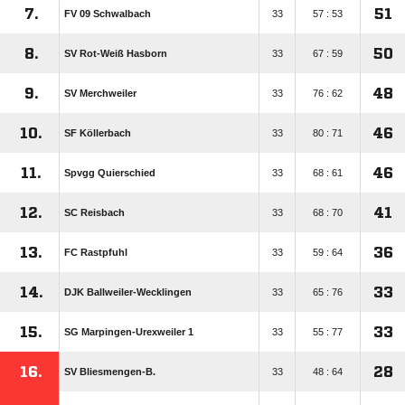
7.
51
FV 09 Schwalbach
33
57 : 53
8.
50
SV Rot-Weiß Hasborn
33
67 : 59
9.
48
SV Merchweiler
33
76 : 62
10.
46
SF Köllerbach
33
80 : 71
11.
46
Spvgg Quierschied
33
68 : 61
12.
41
SC Reisbach
33
68 : 70
13.
36
FC Rastpfuhl
33
59 : 64
14.
33
DJK Ballweiler-Wecklingen
33
65 : 76
15.
33
SG Marpingen-Urexweiler 1
33
55 : 77
16.
28
SV Bliesmengen-B.
33
48 : 64