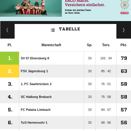
TABELLE
Pl.
Mannschaft
Sp.
Torv.
Pkt.
1.
79
SV 07 Elversberg II
33
102 : 34
2.
63
FSV Jägersburg 1
33
85 : 42
3.
58
1. FC Saarbrücken 2
33
76 : 51
4.
58
SC Halberg Brebach
33
75 : 58
5.
57
FC Palatia Limbach
33
84 : 57
6.
56
TuS Herrensohr 1
33
68 : 56