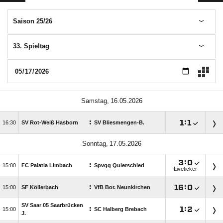
Saison 25/26
33. Spieltag
 
:

:


SV Rot-Weiß Hasborn
SV Bliesmengen-B.
 

:

:

FC Palatia Limbach
Spvgg Quierschied
Liveticker
:

:


SF Köllerbach
VfB Bor. Neunkirchen
SV Saar 05 Saarbrücken
:

:


SC Halberg Brebach
J.