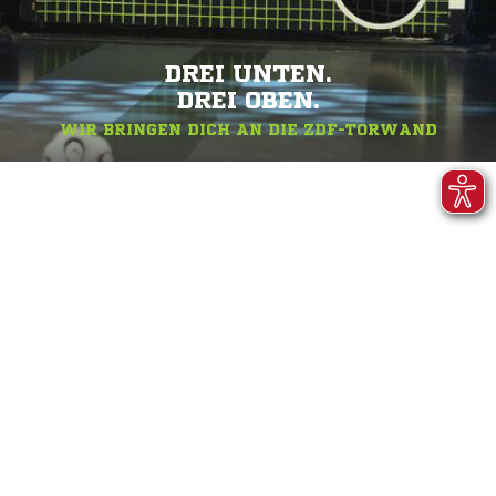
DREI UNTEN.
DREI OBEN.
WIR BRINGEN DICH AN DIE ZDF-TORWAND