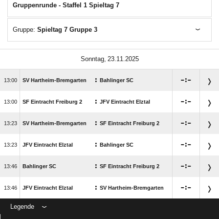
Gruppenrunde - Staffel 1 Spieltag 7
Gruppe:
Spieltag 7 Gruppe 3
 
:

:


SV Hartheim-Bremgarten
Bahlinger SC
:

:


SF Eintracht Freiburg 2
JFV Eintracht Elztal
:

:


SV Hartheim-Bremgarten
SF Eintracht Freiburg 2
:

:


JFV Eintracht Elztal
Bahlinger SC
:

:


Bahlinger SC
SF Eintracht Freiburg 2
:

:


JFV Eintracht Elztal
SV Hartheim-Bremgarten
Legende