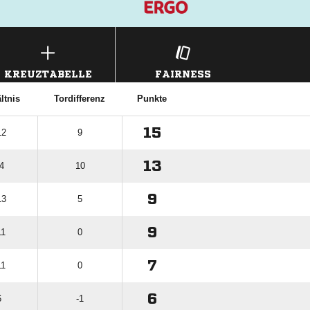
KREUZTABELLE
FAIRNESS
ltnis
Tordifferenz
Punkte
15
12
9
13
4
10
9
13
5
9
11
0
7
11
0
6
6
-1