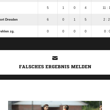
5
1
0
4
11 : 
port Dresden
6
0
1
5
2 : 2
rehlen zg.
0
0
0
0
0 : 
ANZEIGE
FALSCHES ERGEBNIS MELDEN