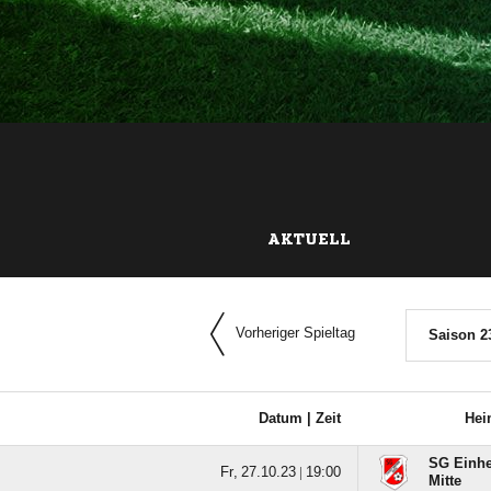
AKTUELL
Vorheriger Spieltag
Saison 2
Datum |
Zeit
Hei
SG Einhe
  |

Mitte