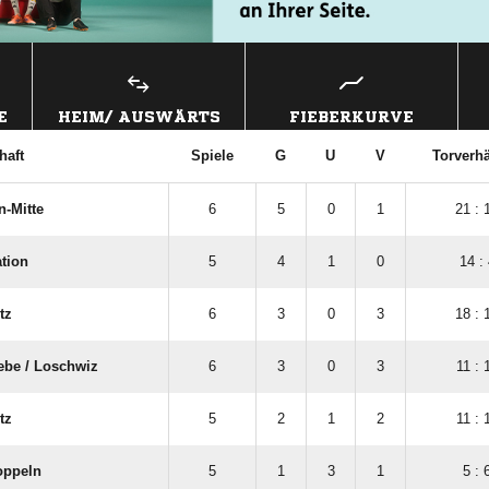
E
HEIM/ AUSWÄRTS
FIEBERKURVE
haft
Spiele
G
U
V
Torverhä
n-Mitte
6
5
0
1
21 : 
ation
5
4
1
0
14 : 
tz
6
3
0
3
18 : 
be /​ Loschwiz
6
3
0
3
11 : 
tz
5
2
1
2
11 : 
oppeln
5
1
3
1
5 : 