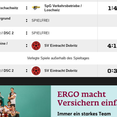
SpG Verkehrsbetriebe /​
:

:
Zschachwitz
Loschwiz
rgrund
:
SPIELFREI
:
 /​ DSC 2
SPIELFREI
ne /​
:

:

SV Eintracht Dobritz
Verlegte Spiele außerhalb des Spieltages
:

:
 /​ DSC 2
SV Eintracht Dobritz