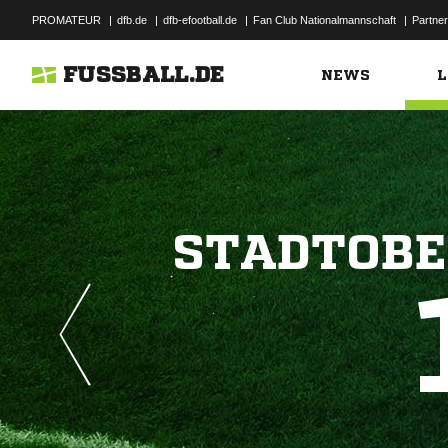
PROMATEUR
|
dfb.de
|
dfb-efootball.de
|
Fan Club Nationalmannschaft
|
Partner
FUSSBALL.DE
NEWS
L
STADTOBE