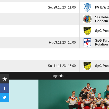
  |

FV B/​W 
SG Gebe
Goppeln
SpG Post
SpG Turbi
  |

Rotation
  |

SpG Post
Legende