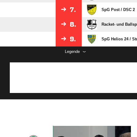
7.
SpG Post /​ DSC 2
8.
Racket- und Balls
9.
SpG Helios 24 /​ St
Legende