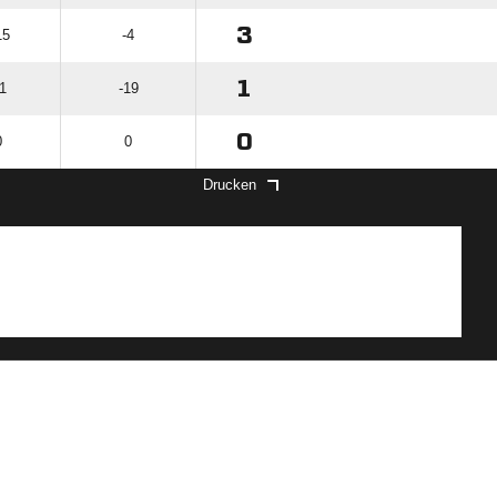
3
15
-4
1
1
-19
0
0
0
Drucken