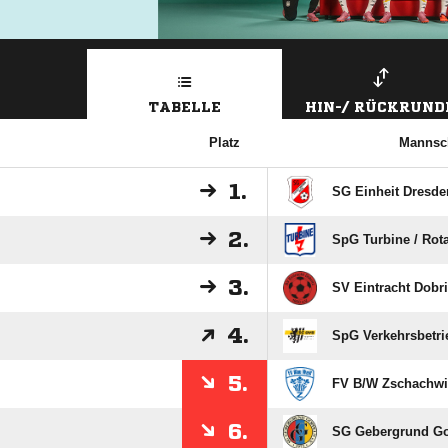
TABELLE
HIN-/ RÜCKRUND
Platz
Mannsc
1.
SG Einheit Dresde
2.
SpG Turbine /​ Rot
3.
SV Eintracht Dobri
4.
SpG Verkehrsbetrie
5.
FV B/​W Zschachwi
6.
SG Gebergrund G