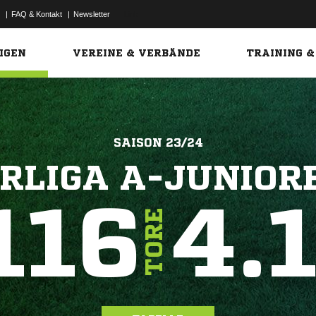
|
FAQ & Kontakt
|
Newsletter
Link
IGEN
VEREINE & VERBÄNDE
TRAINING &
SAISON 23/24
RLIGA A-JUNIORE
116
4.
TORE