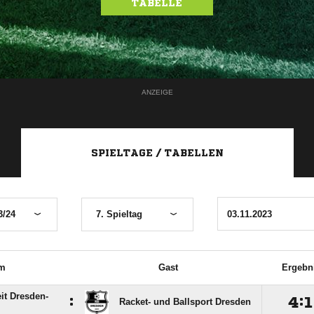
TABELLE
ANZEIGE
SPIELTAGE / TABELLEN
3/24
7. Spieltag
m
Gast
Ergebn
it Dresden-
:

:

Racket- und Ballsport Dresden