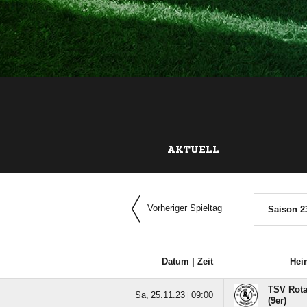
AKTUELL
Vorheriger Spieltag
Saison 2
Datum |
Zeit
Hei
TSV Rota
  |

(9er)