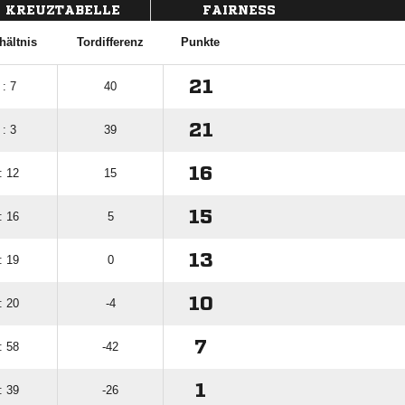
KREUZTABELLE
FAIRNESS
hältnis
Tordifferenz
Punkte
21
 : 7
40
21
 : 3
39
16
: 12
15
15
: 16
5
13
: 19
0
10
: 20
-4
7
: 58
-42
1
: 39
-26