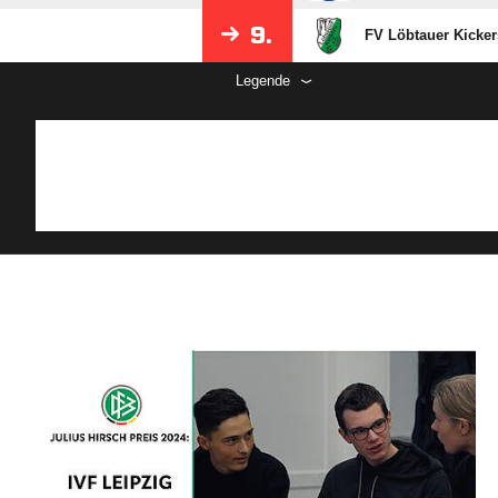
9.
FV Löbtauer Kickers
Legende