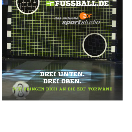
DREI UNTEN.
DREI OBEN.
WIR BRINGEN DICH AN DIE ZDF-TORWAND