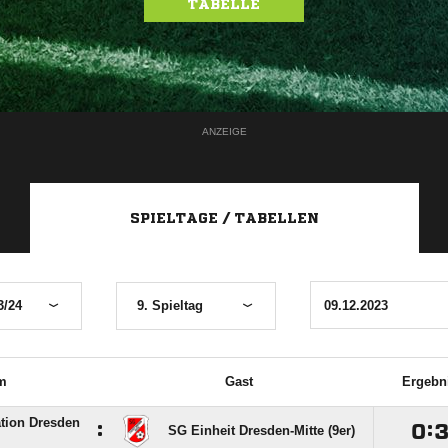
TABELLE
ANZEIGE
SPIELTAGE / TABELLEN
3/24
9. Spieltag
m
Gast
Ergebn
tion Dresden
:

:
SG Einheit Dresden-Mitte (9er)