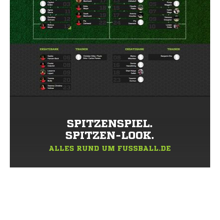
SPITZENSPIEL.
SPITZEN-LOOK.
ALLES RUND UM FUSSBALL.DE