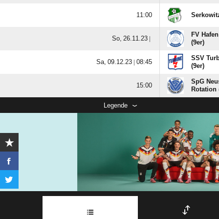

Serkowit
FV Hafen
  |
(9er)
SSV Turb
  |

(9er)
SpG Neust

Rotation 
Legende