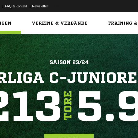
|
FAQ & Kontakt
|
Newsletter
Link
IGEN
VEREINE & VERBÄNDE
TRAINING &
SAISON 23/24
RLIGA C-JUNIORE
213
5.
TORE