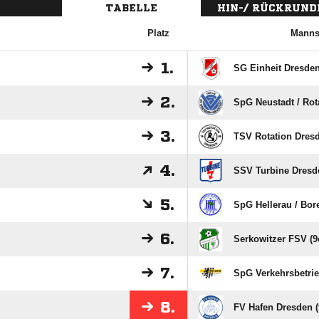
TABELLE
HIN-/ RÜCKRUND
Platz
Manns
1.
SG Einheit Dresden-
2.
SpG Neustadt /​ Rota
3.
TSV Rotation Dresd
4.
SSV Turbine Dresde
5.
SpG Hellerau /​ Bore
6.
Serkowitzer FSV (9
7.
SpG Verkehrsbetrieb
8.
FV Hafen Dresden (