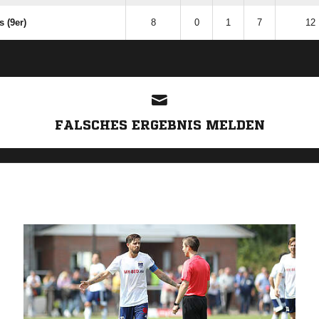
 (9er)
8
0
1
7
12 
ANZEIGE
FALSCHES ERGEBNIS MELDEN