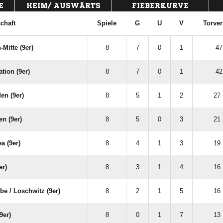
E
HEIM/ AUSWÄRTS
FIEBERKURVE
chaft
Spiele
G
U
V
Torver
Mitte (9er)
8
7
0
1
47
tion (9er)
8
7
0
1
42
en (9er)
8
5
1
2
27 
n (9er)
8
5
0
3
21 
a (9er)
8
4
1
3
19 
er)
8
3
1
4
16 
e /​ Loschwitz (9er)
8
2
1
5
16 
9er)
8
0
1
7
13 