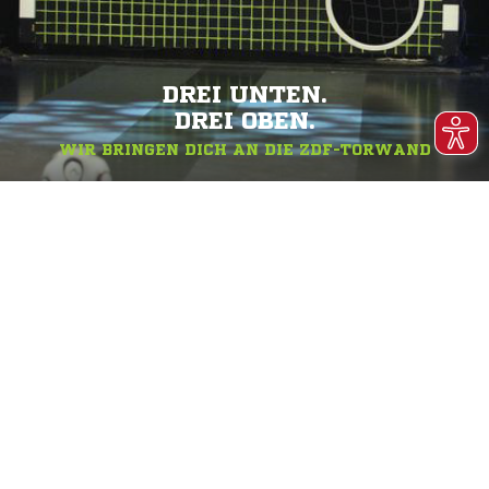
DREI UNTEN.
DREI OBEN.
WIR BRINGEN DICH AN DIE ZDF-TORWAND