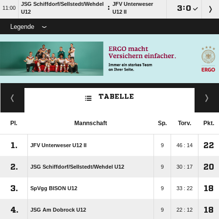
JSG Schiffdorf/​Sellstedt/​Wehdel
JFV Unterweser
:

:


U12
U12 II
Legende
TABELLE
Pl.
Mannschaft
Sp.
Torv.
Pkt.
1.
22
JFV Unterweser U12 II
9
46 : 14
2.
20
JSG Schiffdorf/​Sellstedt/​Wehdel U12
9
30 : 17
3.
18
SpVgg BISON U12
9
33 : 22
4.
18
JSG Am Dobrock U12
9
22 : 12