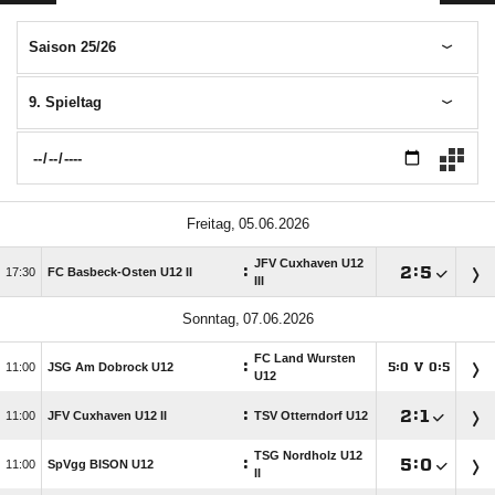
Saison 25/26
9. Spieltag
 
JFV Cuxhaven U12
:

:


FC Basbeck-Osten U12 II
III
 
FC Land Wursten
:

JSG Am Dobrock U12
:
V
:




U12
:

:


JFV Cuxhaven U12 II
TSV Otterndorf U12
TSG Nordholz U12
:

:


SpVgg BISON U12
II