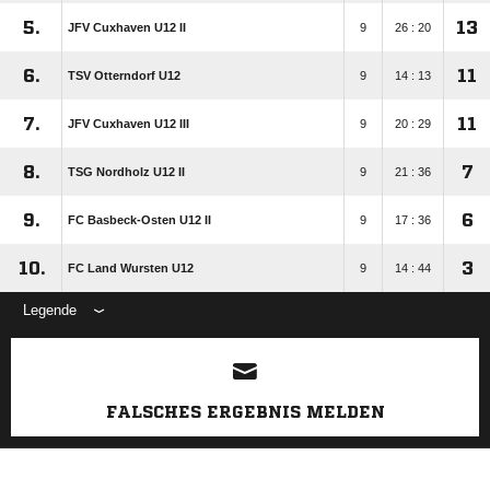
5.
13
JFV Cuxhaven U12 II
9
26 : 20
6.
11
TSV Otterndorf U12
9
14 : 13
7.
11
JFV Cuxhaven U12 III
9
20 : 29
8.
7
TSG Nordholz U12 II
9
21 : 36
9.
6
FC Basbeck-Osten U12 II
9
17 : 36
10.
3
FC Land Wursten U12
9
14 : 44
Legende
ANZEIGE
FALSCHES ERGEBNIS MELDEN