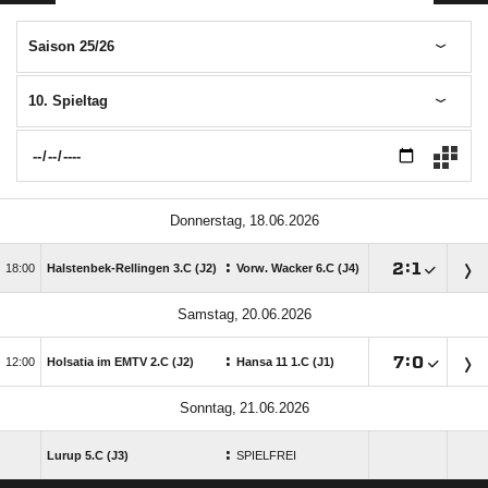
Saison 25/26
10. Spieltag
 
:

:


Halstenbek-Rellingen 3.C (J2)
Vorw. Wacker 6.C (J4)
 
:

:


Holsatia im EMTV 2.C (J2)
Hansa 11 1.C (J1)
 
:
Lurup 5.C (J3)
SPIELFREI