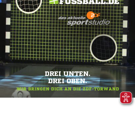
DREI UNTEN.
DREI OBEN.
WIR BRINGEN DICH AN DIE ZDF-TORWAND