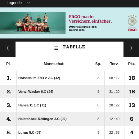
Legende
TABELLE
Pl.
Mannschaft
Sp.
Torv.
Pkt.
1.
18
Holsatia im EMTV 2.C (J2)
8
68 : 12
2.
18
Vorw. Wacker 6.C (J4)
8
31 : 20
3.
13
Hansa 11 1.C (J1)
8
28 : 22
4.
6
Halstenbek-Rellingen 3.C (J2)
8
12 : 49
5.
4
Lurup 5.C (J3)
8
22 : 58