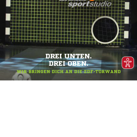
DREI UNTEN.
DREI OBEN.
WIR BRINGEN DICH AN DIE ZDF-TORWAND