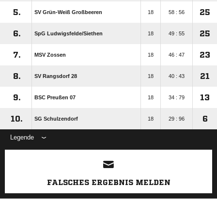
5.
25
SV Grün-Weiß Großbeeren
18
58 : 56
6.
25
SpG Ludwigsfelde/​Siethen
18
49 : 55
7.
23
MSV Zossen
18
46 : 47
8.
21
SV Rangsdorf 28
18
40 : 43
9.
13
BSC Preußen 07
18
34 : 79
10.
6
SG Schulzendorf
18
29 : 96
Legende
ANZEIGE
FALSCHES ERGEBNIS MELDEN