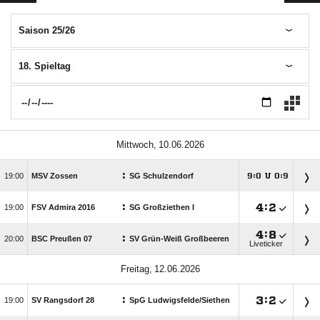
Saison 25/26
18. Spieltag
 
:

MSV Zossen
SG Schulzendorf
:
U
:




:

:


FSV Admira 2016
SG Großziethen I

:

:

BSC Preußen 07
SV Grün-Weiß Großbeeren
Liveticker
 
:

:


SV Rangsdorf 28
SpG Ludwigsfelde/​Siethen