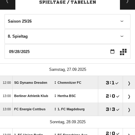
SPIELTAGE / TABELLEN
Saison 25/26
8. Spieltag
 
:

:


SG Dynamo Dresden
Chemnitzer FC
:

:


Berliner Athletik Klub
Hertha BSC
:

:


FC Energie Cottbus
1. FC Magdeburg
 

:
