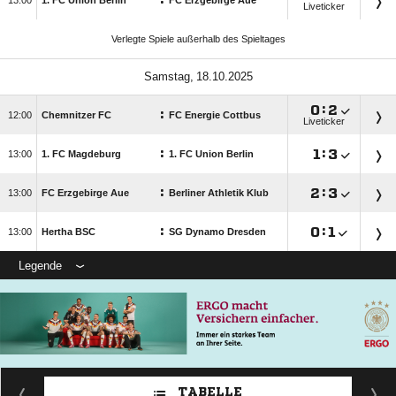
:

1. FC Union Berlin
FC Erzgebirge Aue
Liveticker
Verlegte Spiele außerhalb des Spieltages
 

:

:

Chemnitzer FC
FC Energie Cottbus
Liveticker
:

:


1. FC Magdeburg
1. FC Union Berlin
:

:


FC Erzgebirge Aue
Berliner Athletik Klub
:

:


Hertha BSC
SG Dynamo Dresden
Legende
TABELLE