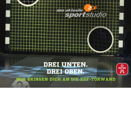
DREI UNTEN.
DREI OBEN.
WIR BRINGEN DICH AN DIE ZDF-TORWAND