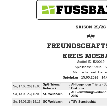
SAISON 25/26
FREUNDSCHAFTS
KREIS MOSB
Staffel-ID: 520019
Spielklasse: Kreis-FS
Mannschaftsart: Herr
Spielplan - 15.05.2026 - 14
SpG Trienz/​
AH-Legenden Trienz - J
  |

:
Robern 2
Diakonie
AH Verwaltungsverbands
  |

SC Weisbach
:
2026
  |

SC Weisbach
:
TSV Sensbachtal