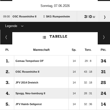
 
:

:


OSC Rosenhöhe II
SKG Rumpenheim
W
Legende
ANZEIGE
TABELLE
Pl.
Mannschaft
Sp.
Torv.
Pkt.
1.
34
Gemaa Tempelsee OF
14
29 : 8
2.
31
OSC Rosenhöhe II
14
43 : 18
3.
25
JFV 2014 Dreieich
14
32 : 18
4.
24
Spvgg. Neu-Isenburg II
14
28 : 31
5.
14
JFV Hainb-Seligenst
14
32 : 36