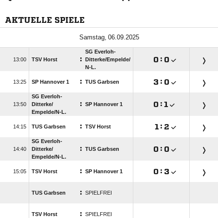
AKTUELLE SPIELE
 
SG Everloh-
:

:


TSV Horst
Ditterke/​Empelde/​
N-L.
:

:


SP Hannover 1
TUS Garbsen
SG Everloh-
:

:


Ditterke/​
SP Hannover 1
Empelde/​N-L.
:

:


TUS Garbsen
TSV Horst
SG Everloh-
:

:


Ditterke/​
TUS Garbsen
Empelde/​N-L.
:

:


TSV Horst
SP Hannover 1
:
TUS Garbsen
SPIELFREI
:
TSV Horst
SPIELFREI