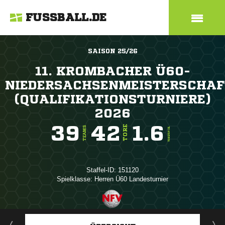
FUSSBALL.DE
SAISON 25/26
11. KROMBACHER Ü60-
NIEDERSACHSENMEISTERSCHAF
(QUALIFIKATIONSTURNIERE)
2026
39
42
1.6
TORE
TEAMS
TORE/SPIEL
Staffel-ID: 151120
Spielklasse: Herren Ü60 Landesturnier
ANZEIGE