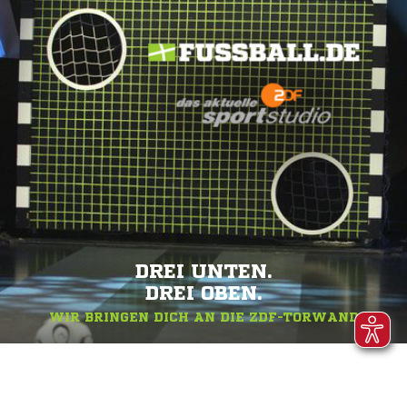
DREI UNTEN.
DREI OBEN.
WIR BRINGEN DICH AN DIE ZDF-TORWAND