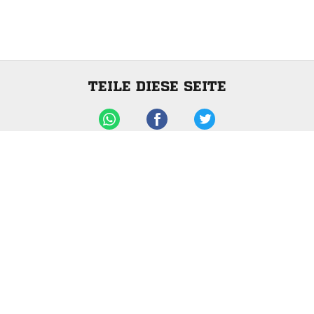
TEILE DIESE SEITE
ANZEIGE
Impressum
|
Datenschutzerklärung
Nutzungsbedingungen
|
Jugendschutz
|
Inhalteverantwortung
|
Cookie-Einstellungen
© DFB