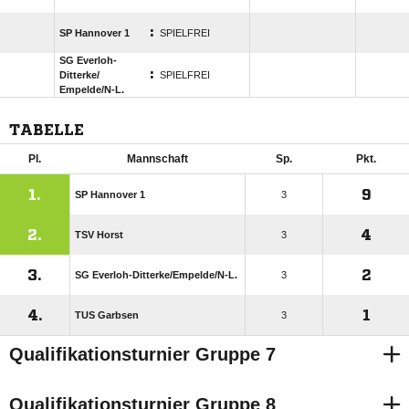
:
SP Hannover 1
SPIELFREI
SG Everloh-
:
Ditterke/​
SPIELFREI
Empelde/​N-L.
TABELLE
Pl.
Mannschaft
Sp.
Pkt.
1.
9
SP Hannover 1
3
2.
4
TSV Horst
3
3.
2
SG Everloh-Ditterke/​Empelde/​N-L.
3
4.
1
TUS Garbsen
3
Qualifikationsturnier Gruppe 7
Qualifikationsturnier Gruppe 8