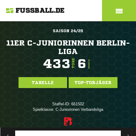
FUSSBALL.DE
SAISON 24/25
11ER C-JUNIORINNEN BERLIN-
LIGA
433
6
TORE
TORE/SPIEL
TABELLE
TOP-TORJÄGER
Staffel-ID: 661502
Spielklasse: C-Juniorinnen Verbandsliga
ANZEIGE