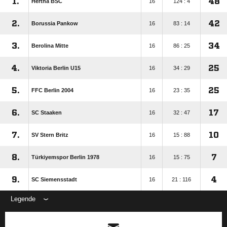
1.
48
Hertha BSC
16
124 : 4
2.
42
Borussia Pankow
16
83 : 14
3.
34
Berolina Mitte
16
86 : 25
4.
25
Viktoria Berlin U15
16
34 : 29
5.
25
FFC Berlin 2004
16
23 : 35
6.
17
SC Staaken
16
32 : 47
7.
10
SV Stern Britz
16
15 : 88
8.
7
Türkiyemspor Berlin 1978
16
15 : 75
9.
4
SC Siemensstadt
16
21 : 116
Legende
ANZEIGE