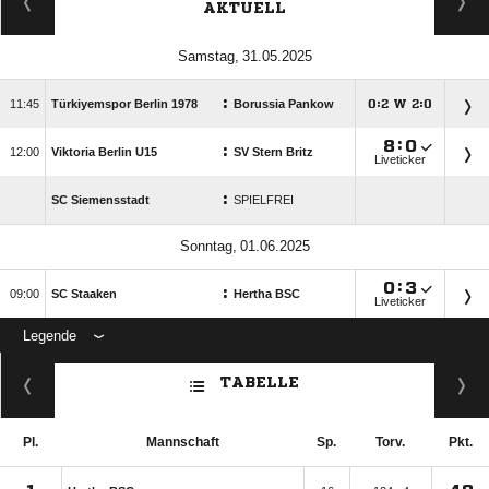
AKTUELL
 
:

Türkiyemspor Berlin 1978
Borussia Pankow
:
W
:





:

:

Viktoria Berlin U15
SV Stern Britz
Liveticker
:
SC Siemensstadt
SPIELFREI
 

:

:

SC Staaken
Hertha BSC
Liveticker
Legende
ANZEIGE
TABELLE
Pl.
Mannschaft
Sp.
Torv.
Pkt.