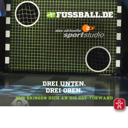
DREI UNTEN.
DREI OBEN.
WIR BRINGEN DICH AN DIE ZDF-TORWAND