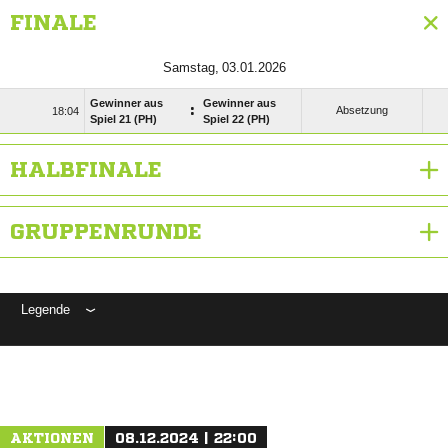
FINALE
 
Gewinner aus
Gewinner aus
:
Absetzung

Spiel 21 (PH)
Spiel 22 (PH)
HALBFINALE
GRUPPENRUNDE
Legende
ANZEIGE
AKTIONEN
08.12.2024 | 22:00