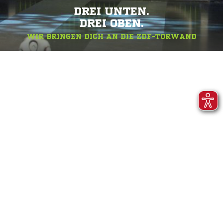
DREI UNTEN.
DREI OBEN.
WIR BRINGEN DICH AN DIE ZDF-TORWAND