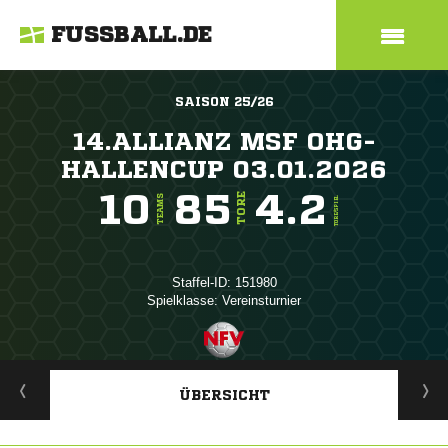
FUSSBALL.DE
SAISON 25/26
14.ALLIANZ MSF OHG-
HALLENCUP 03.01.2026
10
85
4.2
TORE
TEAMS
TORE/SPIEL
Staffel-ID: 151980
Spielklasse: Vereinsturnier
ANZEIGE
ÜBERSICHT