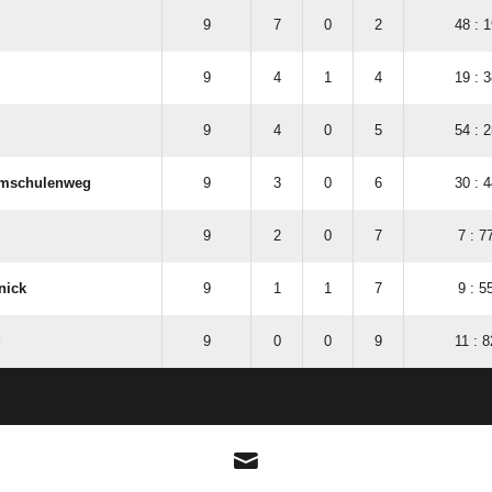
9
7
0
2
48 : 1
9
4
1
4
19 : 3
9
4
0
5
54 : 2
umschulenweg
9
3
0
6
30 : 4
9
2
0
7
7 : 7
nick
9
1
1
7
9 : 5
g
9
0
0
9
11 : 8
ANZEIGE