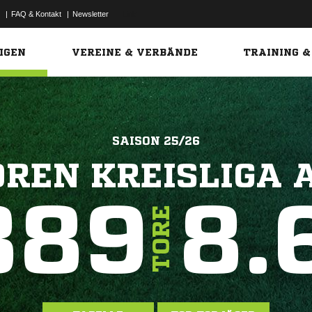
|
FAQ & Kontakt
|
Newsletter
Link
IGEN
VEREINE & VERBÄNDE
TRAINING &
SAISON 25/26
OREN KREISLIGA A
389
8.
TORE