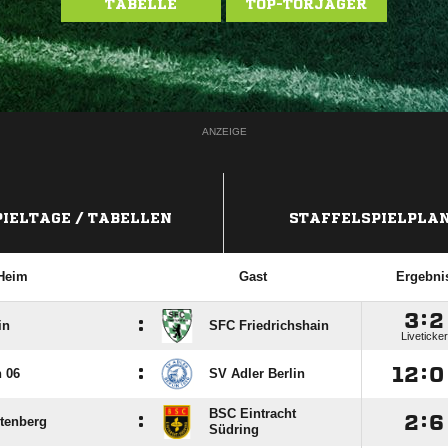
TABELLE
TOP-TORJÄGER
ANZEIGE
PIELTAGE / TABELLEN
STAFFELSPIELPLA
Heim
Gast
Ergebni

:

:
in
SFC Friedrichshain
Liveticker
:

:

 06
SV Adler Berlin
BSC Eintracht
:

:

tenberg
Südring