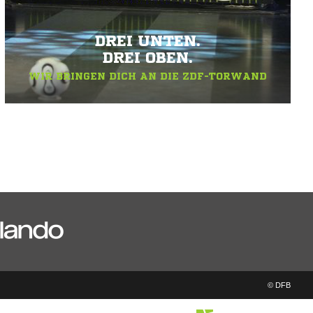
DREI UNTEN.
DREI OBEN.
WIR BRINGEN DICH AN DIE ZDF-TORWAND
© DFB