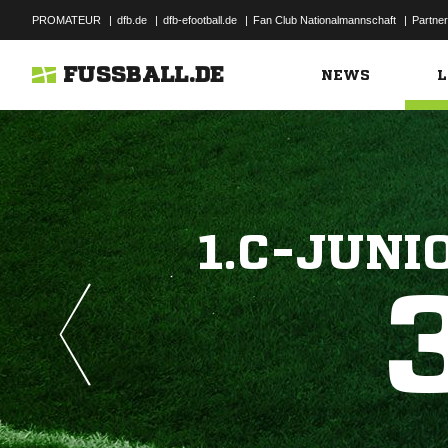
PROMATEUR
|
dfb.de
|
dfb-efootball.de
|
Fan Club Nationalmannschaft
|
Partner
FUSSBALL.DE
NEWS
L
1.C-JUNI