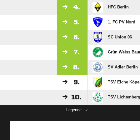
4.
HFC Berlin
5.
1. FC PV Nord
6.
SC Union 06
7.
Grün Weiss Ba
8.
SV Adler Berlin
9.
TSV Eiche Köpe
10.
TSV Lichtenber
Legende