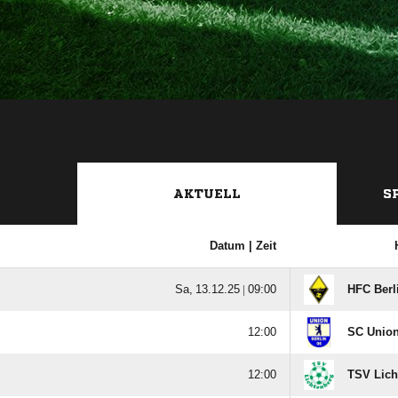
AKTUELL
S
Datum |
Zeit
  |

HFC Berl

SC Union

TSV Lich