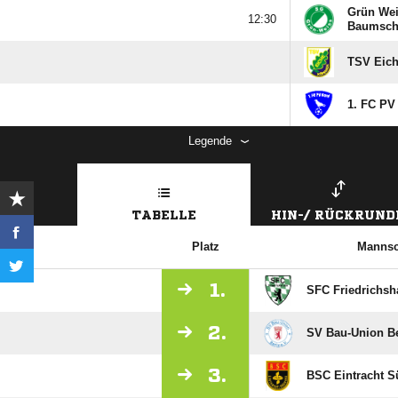
Grün We

Baumsch
TSV Eich
1. FC PV
Legende
TABELLE
HIN-/ RÜCKRUND
Platz
Mannsc
1.
SFC Friedrichsh
2.
SV Bau-Union Be
3.
BSC Eintracht S