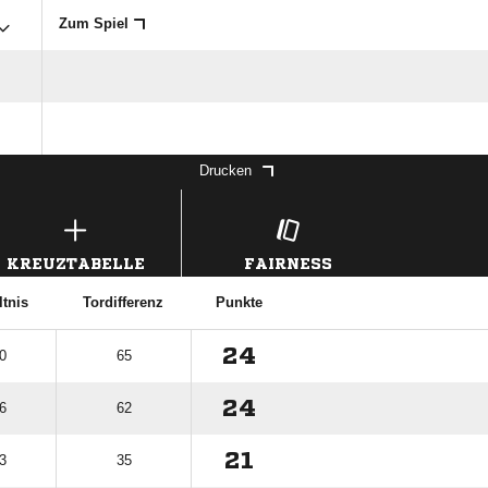
Zum Spiel
Drucken
KREUZTABELLE
FAIRNESS
ltnis
Tordifferenz
Punkte
24
0
65
24
6
62
21
3
35