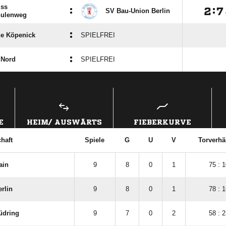
iss
:

:

SV Bau-Union Berlin
ulenweg
:
e Köpenick
SPIELFREI
:
 Nord
SPIELFREI
ANZEIGE
E
HEIM/ AUSWÄRTS
FIEBERKURVE
haft
Spiele
G
U
V
Torverhä
ain
9
8
0
1
75 : 1
rlin
9
8
0
1
78 : 1
üdring
9
7
0
2
58 : 2