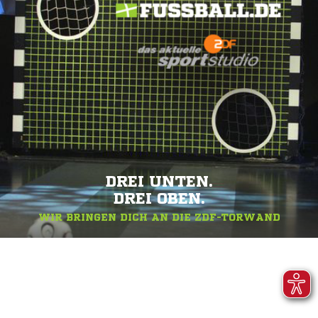
DREI UNTEN.
DREI OBEN.
WIR BRINGEN DICH AN DIE ZDF-TORWAND