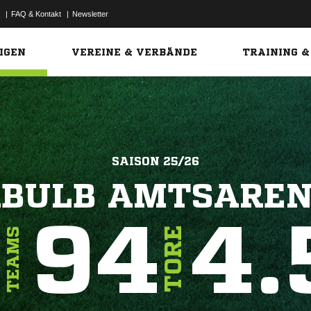
|
FAQ & Kontakt
|
Newsletter
Link
IGEN
VEREINE & VERBÄNDE
TRAINING &
SAISON 25/26
RBULB AMTSARE
7
94
4.
TORE
TEAMS