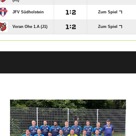

:

JFV Südholstein
Zum Spiel

:

Voran Ohe 1.A (J1)
Zum Spiel
ANZEIGE