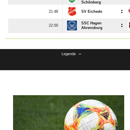
Schönberg
:

SV Eichede
SSC Hagen
:

Ahrensburg
Legende