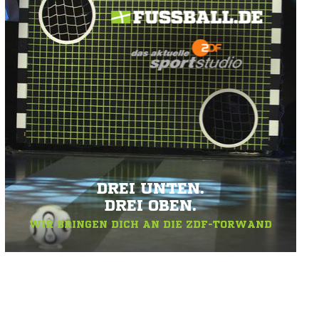
DREI UNTEN.
DREI OBEN.
WIR BRINGEN DICH AN DIE ZDF-TORWAND