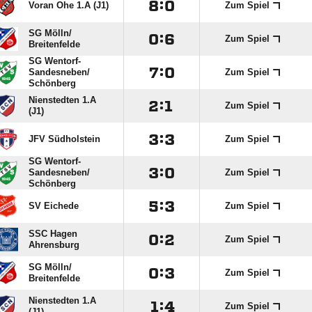

:

Voran Ohe 1.A (J1)
Zum Spiel
SG Mölln/​

:

Zum Spiel
Breitenfelde
SG Wentorf-

:

Sandesneben/​
Zum Spiel
Schönberg
Nienstedten 1.A

:

Zum Spiel
(J1)

:

JFV Südholstein
Zum Spiel
SG Wentorf-

:

Sandesneben/​
Zum Spiel
Schönberg

:

SV Eichede
Zum Spiel
SSC Hagen

:

Zum Spiel
Ahrensburg
SG Mölln/​

:

Zum Spiel
Breitenfelde
Nienstedten 1.A

:

Zum Spiel
(J1)