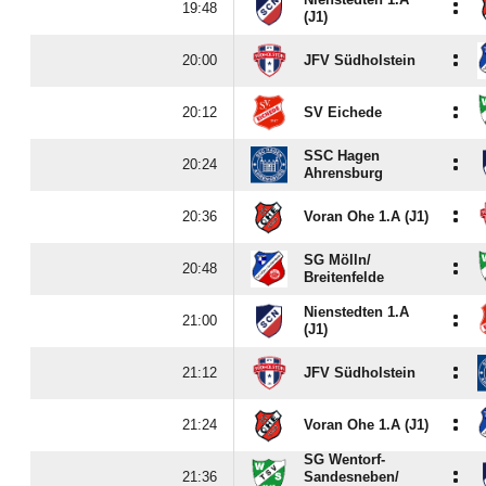
:

(J1)
:

JFV Südholstein
:

SV Eichede
SSC Hagen
:

Ahrensburg
:

Voran Ohe 1.A (J1)
SG Mölln/​
:

Breitenfelde
Nienstedten 1.A
:

(J1)
:

JFV Südholstein
:

Voran Ohe 1.A (J1)
SG Wentorf-
:

Sandesneben/​