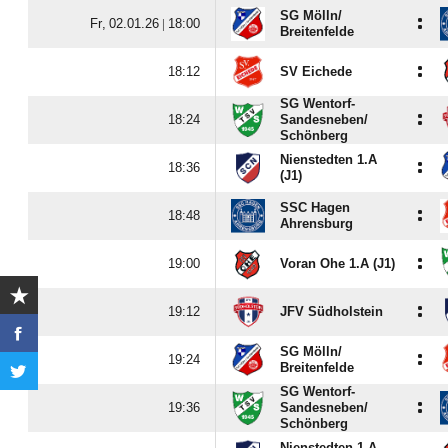
SG Mölln/​
:
  |

Breitenfelde
:

SV Eichede
SG Wentorf-
:

Sandesneben/​
Schönberg
Nienstedten 1.A
:

(J1)
SSC Hagen
:

Ahrensburg
:

Voran Ohe 1.A (J1)
:

JFV Südholstein
SG Mölln/​
:

Breitenfelde
SG Wentorf-
:

Sandesneben/​
Schönberg
Nienstedten 1.A