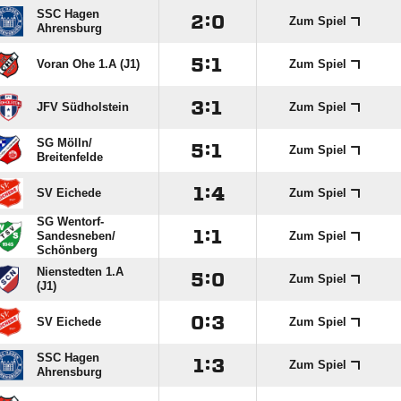
SSC Hagen

:

Zum Spiel
Ahrensburg

:

Voran Ohe 1.A (J1)
Zum Spiel

:

JFV Südholstein
Zum Spiel
SG Mölln/​

:

Zum Spiel
Breitenfelde

:

SV Eichede
Zum Spiel
SG Wentorf-

:

Sandesneben/​
Zum Spiel
Schönberg
Nienstedten 1.A

:

Zum Spiel
(J1)

:

SV Eichede
Zum Spiel
SSC Hagen

:

Zum Spiel
Ahrensburg