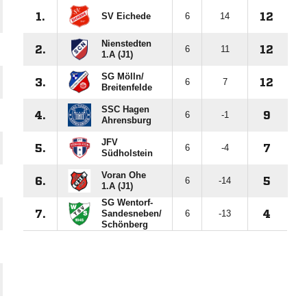
1.
SV Eichede
6
14
12
Nienstedten
2.
6
11
12
1.A (J1)
SG Mölln/​
3.
6
7
12
Breitenfelde
SSC Hagen
4.
6
-1
9
Ahrensburg
JFV
5.
6
-4
7
Südholstein
Voran Ohe
6.
6
-14
5
1.A (J1)
SG Wentorf-
7.
Sandesneben/​
6
-13
4
Schönberg