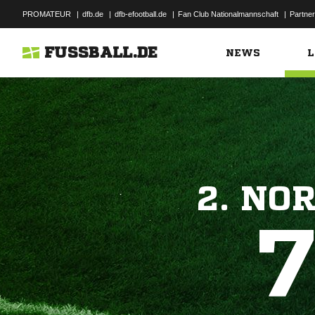
PROMATEUR
|
dfb.de
|
dfb-efootball.de
|
Fan Club Nationalmannschaft
|
Partner
FUSSBALL.DE
NEWS
L
2. NO