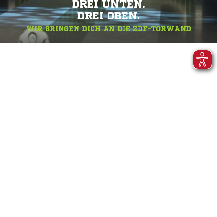
DREI UNTEN.
DREI OBEN.
WIR BRINGEN DICH AN DIE ZDF-TORWAND