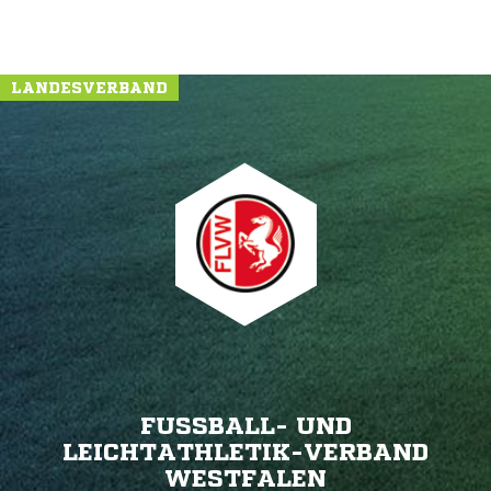
LANDESVERBAND
FUSSBALL- UND L
EICHTATHLETIK-VERBAND W
ESTFALEN