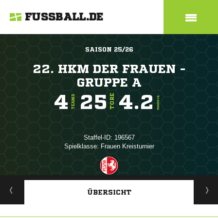
FUSSBALL.DE
SAISON 25/26
22. HKM DER FRAUEN -
GRUPPE A
4
25
4.2
TORE
TEAMS
TORE/SPIEL
Staffel-ID: 196567
Spielklasse: Frauen Kreisturnier
ANZEIGE
ÜBERSICHT