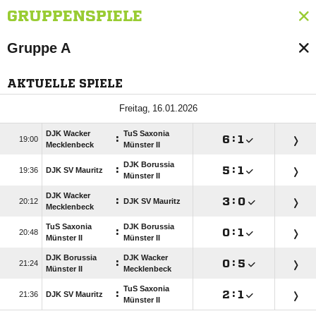
GRUPPENSPIELE
Gruppe A
AKTUELLE SPIELE
 
DJK Wacker
TuS Saxonia
:

:


Mecklenbeck
Münster II
DJK Borussia
:

:


DJK SV Mauritz
Münster II
DJK Wacker
:

:


DJK SV Mauritz
Mecklenbeck
TuS Saxonia
DJK Borussia
:

:


Münster II
Münster II
DJK Borussia
DJK Wacker
:

:


Münster II
Mecklenbeck
TuS Saxonia
:

:


DJK SV Mauritz
Münster II