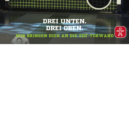
DREI UNTEN.
DREI OBEN.
WIR BRINGEN DICH AN DIE ZDF-TORWAND