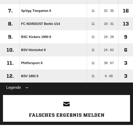
7.
16
SpVgg Tiergarten II
11
32 : 35
8.
13
FC NORDOST Berlin U14
11
19 : 31
9.
9
BSC Kickers 1900 II
11
19 : 28
10.
6
BSV Hürtürkel II
11
24 : 62
11.
3
Pfeffersport II
11
39 : 67
12.
3
BSV 1892 II
11
9 : 65
Legende
ANZEIGE
FALSCHES ERGEBNIS MELDEN