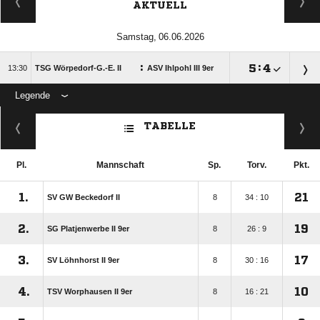
AKTUELL
 
:

:


TSG Wörpedorf-G.-E. II
ASV Ihlpohl III 9er
Legende
ANZEIGE
TABELLE
Pl.
Mannschaft
Sp.
Torv.
Pkt.
1.
21
SV GW Beckedorf II
8
34 : 10
2.
19
SG Platjenwerbe II 9er
8
26 : 9
3.
17
SV Löhnhorst II 9er
8
30 : 16
4.
10
TSV Worphausen II 9er
8
16 : 21