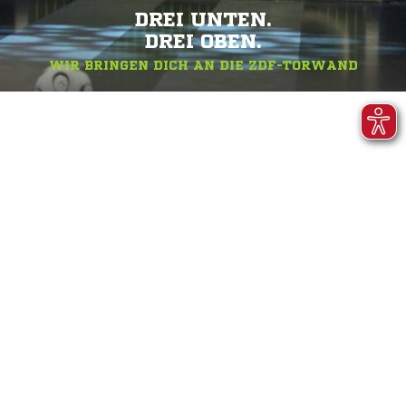
DREI UNTEN.
DREI OBEN.
WIR BRINGEN DICH AN DIE ZDF-TORWAND