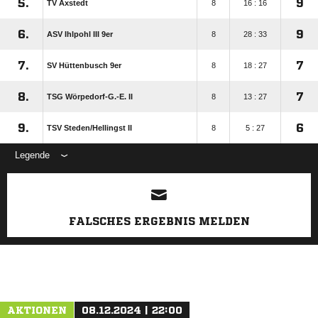
5.
9
TV Axstedt
8
16 : 16
6.
9
ASV Ihlpohl III 9er
8
28 : 33
7.
7
SV Hüttenbusch 9er
8
18 : 27
8.
7
TSG Wörpedorf-G.-E. II
8
13 : 27
9.
6
TSV Steden/​Hellingst II
8
5 : 27
Legende
ANZEIGE
FALSCHES ERGEBNIS MELDEN
AKTIONEN
08.12.2024 | 22:00