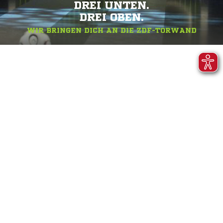
DREI UNTEN.
DREI OBEN.
WIR BRINGEN DICH AN DIE ZDF-TORWAND