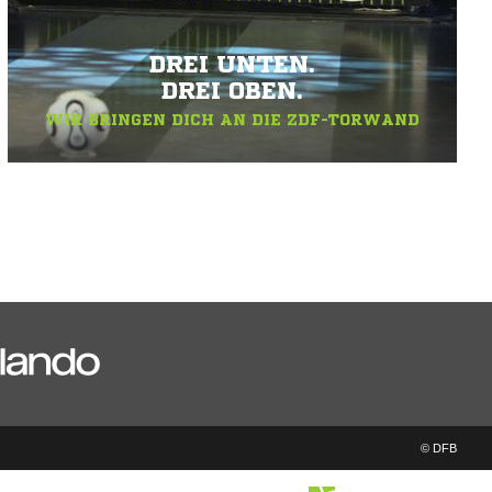
DREI UNTEN.
DREI OBEN.
WIR BRINGEN DICH AN DIE ZDF-TORWAND
© DFB