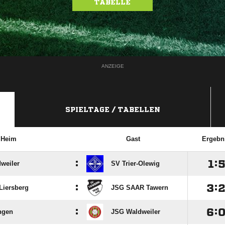
TABELLE
ANZEIGE
SPIELTAGE / TABELLEN
Heim
Gast
Ergebn
:

:
weiler
SV Trier-Olewig
:

:
Liersberg
JSG SAAR Tawern
:

:
ngen
JSG Waldweiler