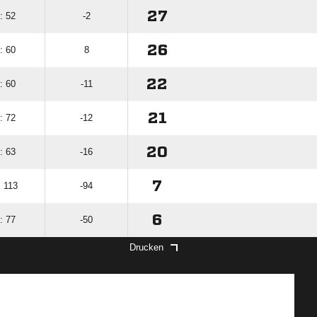
27
: 52
-2
26
: 60
8
22
: 60
-11
21
: 72
-12
20
: 63
-16
7
: 113
-94
6
: 77
-50
Drucken