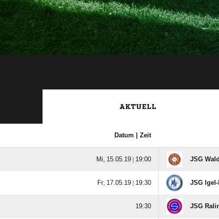
AKTUELL
Datum |
Zeit
  |

JSG Wald
  |

JSG Igel-

JSG Rali