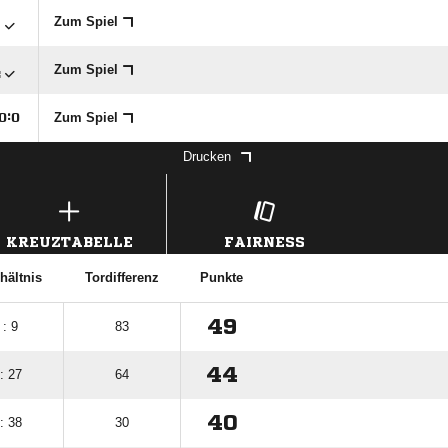

Zum Spiel

Zum Spiel
Zum Spiel

:

Drucken
KREUZTABELLE
FAIRNESS
hältnis
Tordifferenz
Punkte
49
 : 9
83
44
: 27
64
40
: 38
30