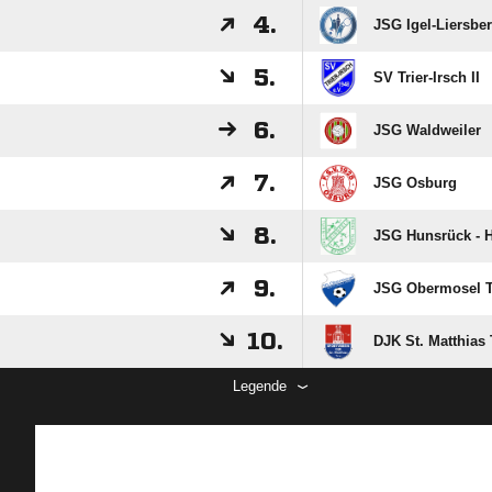
4.
JSG Igel-Liersbe
5.
SV Trier-Irsch II
6.
JSG Waldweiler
7.
JSG Osburg
8.
JSG Hunsrück - 
9.
JSG Obermosel 
10.
DJK St. Matthias 
Legende