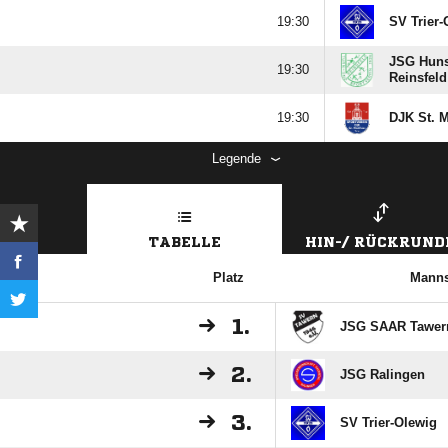

SV Trier-
JSG Huns

Reinsfeld

DJK St. M
Legende
TABELLE
HIN-/ RÜCKRUND
Platz
Manns
1.
JSG SAAR Tawer
2.
JSG Ralingen
3.
SV Trier-Olewig