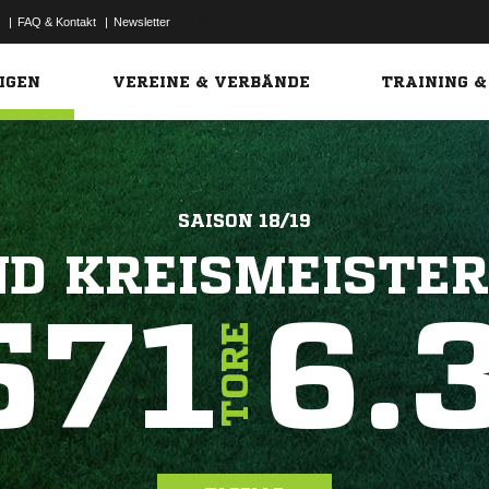
|
FAQ & Kontakt
|
Newsletter
Link
IGEN
VEREINE & VERBÄNDE
TRAINING &
SAISON 18/19
D KREISMEISTE
571
6.
TORE