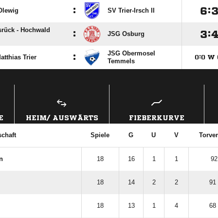
:

:
Olewig
SV Trier-Irsch II
rück - Hochwald
:

:
JSG Osburg
JSG Obermosel
:
atthias Trier

:

W
Temmels
ANZEIGE
E
HEIM/ AUSWÄRTS
FIEBERKURVE
chaft
Spiele
G
U
V
Torver
n
18
16
1
1
92
18
14
2
2
91 
18
13
1
4
68 