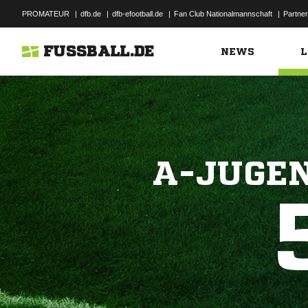
PROMATEUR
|
dfb.de
|
dfb-efootball.de
|
Fan Club Nationalmannschaft
|
Partner
FUSSBALL.DE
NEWS
L
A-JUGEN