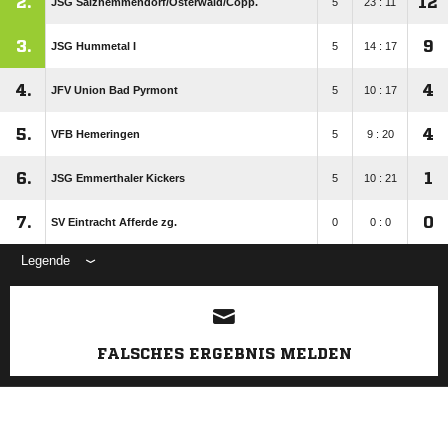
2.
12
JSG Salzhemmendorf/​Osterwald/​Copp.
5
23 : 11
3.
9
JSG Hummetal I
5
14 : 17
4.
4
JFV Union Bad Pyrmont
5
10 : 17
5.
4
VFB Hemeringen
5
9 : 20
6.
1
JSG Emmerthaler Kickers
5
10 : 21
7.
0
SV Eintracht Afferde zg.
0
0 : 0
Legende
ANZEIGE
FALSCHES ERGEBNIS MELDEN