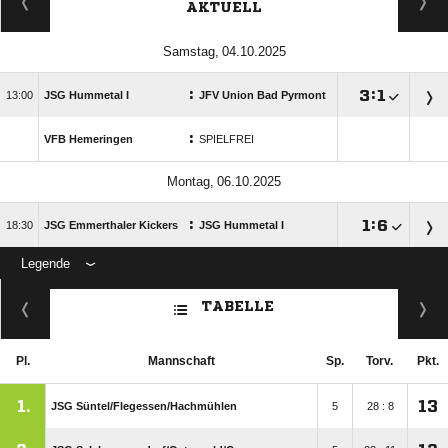
AKTUELL
 
:

:


JSG Hummetal I
JFV Union Bad Pyrmont
:
VFB Hemeringen
SPIELFREI
 
:

:


JSG Emmerthaler Kickers
JSG Hummetal I
Legende
ANZEIGE
TABELLE
Pl.
Mannschaft
Sp.
Torv.
Pkt.
1.
13
JSG Süntel/​Flegessen/​Hachmühlen
5
28 : 8