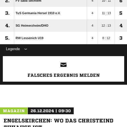
2.
6
FV Salia Sechtem
4
10 : 11
3.
5
TuS Germania Hersel 1910 e.V.
4
11 : 13
4.
4
SG Heimerzheim/​DHO
4
12 : 13
5.
3
RW Lessenich U19
4
8 : 12
Legende
ANZEIGE
FALSCHES ERGEBNIS MELDEN
MAGAZIN
26.12.2024 | 09:30
ENGELSKIRCHEN: WO DAS CHRISTKIND