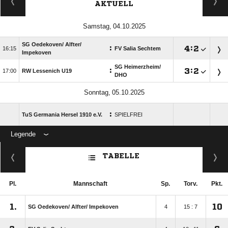
AKTUELL
 
SG Oedekoven/​ Alfter/​
:

:


FV Salia Sechtem
Impekoven
SG Heimerzheim/​
:

:


RW Lessenich U19
DHO
 
:
TuS Germania Hersel 1910 e.V.
SPIELFREI
Legende
ANZEIGE
TABELLE
Pl.
Mannschaft
Sp.
Torv.
Pkt.
1.
10
SG Oedekoven/​ Alfter/​ Impekoven
4
15 : 7